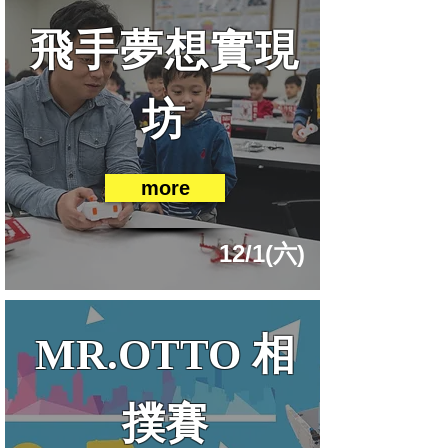
飛手夢想實現
坊
more
12/1(六)
相
MR.OTTO
撲賽