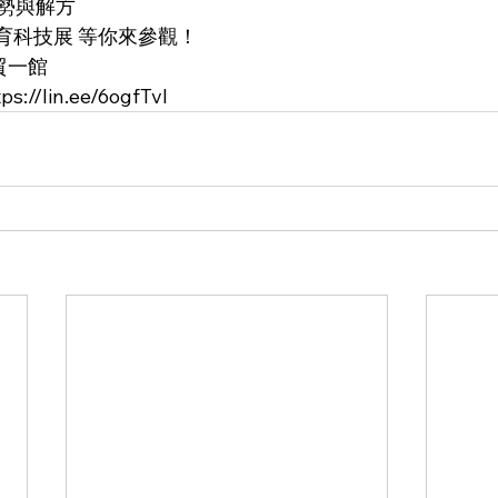
勢與解方
教育科技展 等你來參觀！
世貿一館
tps://lin.ee/6ogfTvI