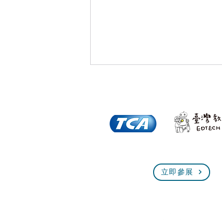
倒數一個月！全臺規模最大、
立即參展
最熱血的技能盛會即將展開！