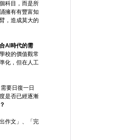
個科目，而是所
誦擁有有豐富知
臂，造成莫大的
合AI時代的需
學校的價值觀常
準化，但在人工
還需要日復一日
度是否已經逐漸
？
出作文」、「完