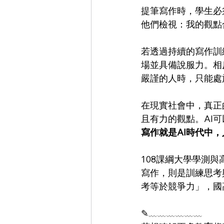
提筆寫作時，學生必
他們檢視：我的觀點
若透過持續的寫作訓
場並具備說服力。相
嚴謹的人時，只能處
在現實社會中，真正
且有力的觀點。AI
寫作就是AI時代中
108課綱大學學測
寫作，則是訓練思考
考等於競爭力」，國
✎﹏﹏﹏﹏﹏﹏