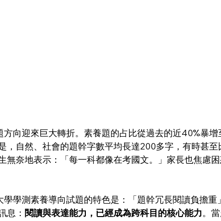
出題方向迎來巨大轉折。素養題的占比從過去的近40%暴增
是，自然、社會的題幹字數平均長達200多字，有時甚至
生無奈地表示：「每一科都像在考國文。」家長也焦慮困
與大學學測素養導向試題的特色是：「題幹冗長閱讀負擔重
訊息：
閱讀與表達能力，已經成為跨科目的核心能力
。當