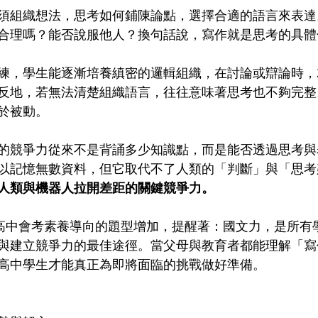
須組織想法，思考如何鋪陳論點，選擇合適的語言來表達
合理嗎？能否說服他人？換句話說，寫作就是思考的具體
練，學生能逐漸培養縝密的邏輯組織，在討論或辯論時，
反地，若無法清楚組織語言，往往意味著思考也不夠完整
於被動。
的競爭力從來不是背誦多少知識點，而是能否透過思考與
可以記憶無數資料，但它取代不了人類的「判斷」與「思
，人類與機器人拉開差距的關鍵競爭力。
與高中會考素養導向的題型增加，提醒著：國文力，是所有
與建立競爭力的最佳途徑。當父母與教育者都能理解「寫
高中學生才能真正為即將面臨的挑戰做好準備。