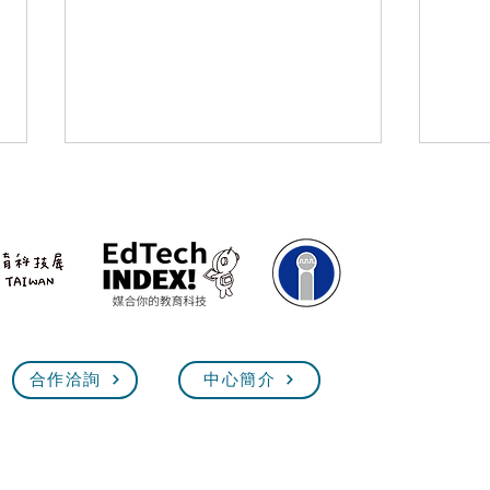
5/25 臺灣教育科技展 技職教
202
合作洽詢
中心簡介
Exhi
育館【技職超展開】線上說明
會
臺灣教育科技展 EdTech Taiw