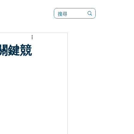
訊
菜單（新）
關鍵競