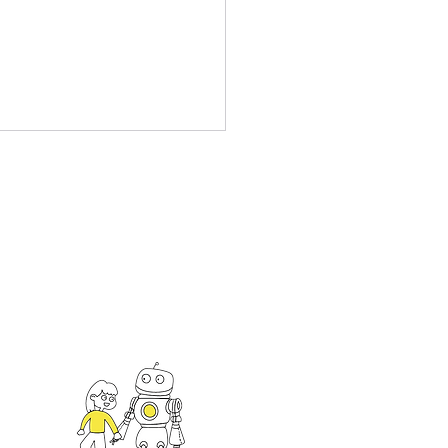
5 EdTech Taiwan
bition Outcomes
an