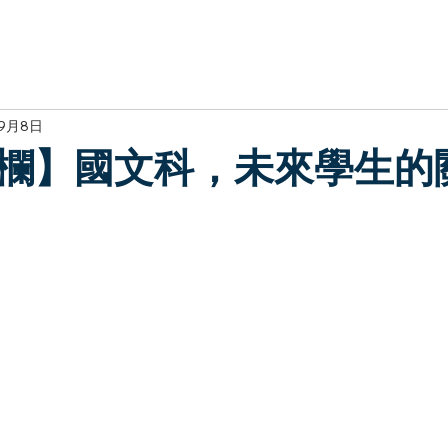
於我們
主題展區
講題徵件
影音專區
媒體中心
參觀資
年9月8日
欄】國文科，未來學生的