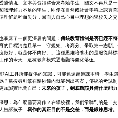
透過情境、文本與資訊整合來考驗學生，國文不再只是一
閱讀理解力不足的學生，即使在自然或社會學科上認真背
準理解題幹而失分，因而與自己心目中理想的學校失之交
也暴露了一個更深層的問題：
傳統教育體制是否已經不符
育的目標清楚且單一：守規矩、考高分、爭取第一志願。
沒做好，就是你不夠好。」這種思維培養出的是服從與標
工作的今天，這種教育模式逐漸顯得僵化落伍。
T這類AI工具所能提供的知識，可能遠遠超過課本時，學生
嗎？當搜尋引擎在幾秒鐘內就能列出答案，傳統的考試制
更加誠實地問自己：
未來的孩子，到底應該具備什麼能力
深思：為什麼需要寫作？在學校裡，我們常聽到的是「交
人告訴孩子：
寫作的真正目的不是交差，而是鍛鍊思考。