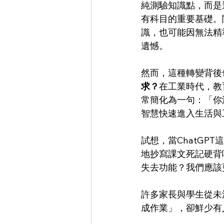
純測驗知識點，而是
有科目的重要基礎。
識，也可能因無法精
遺憾。
然而，這種轉變背後
求？
在工業時代，教
常簡化為一句：「你
智慧快速進入生活與
試想，當ChatGP
地抄寫課文死記硬背
失去功能？我們應該
許多家長與學生從未
成作業」，卻鮮少有