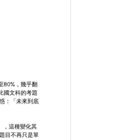
至80%，幾乎翻
比國文科的考題
惑：「未來到底
」，這種變化其
題目不再只是單