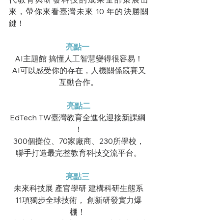
來，帶你來看臺灣未來 10 年的決勝關
鍵！
亮點一
AI主題館 搞懂人工智慧變得很容易！
AI可以感受你的存在，人機關係競賽又
互動合作。
亮點二
EdTech TW臺灣教育全進化迎接新課綱 
！
300個攤位、70家廠商、230所學校，
聯手打造最完整教育科技交流平台。
亮點三
未來科技展 產官學研 建構科研生態系
11項獨步全球技術， 創新研發實力爆
棚！ 