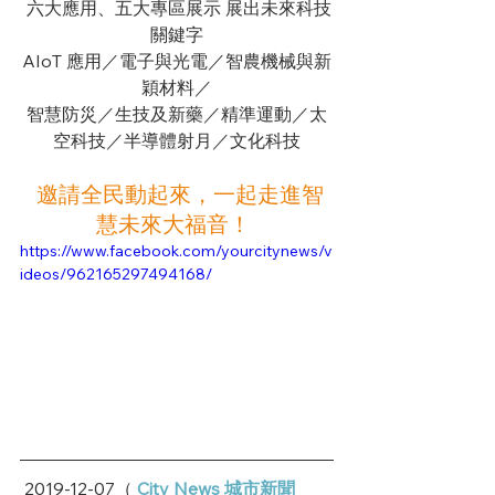
 六大應用、五大專區展示 展出未來科技
關鍵字
AIoT 應用／電子與光電／智農機械與新
穎材料／
智慧防災／生技及新藥／精準運動／太
空科技／半導體射月／文化科技
邀請全民動起來，一起走進智
慧未來大福音！
https://www.facebook.com/yourcitynews/v
ideos/962165297494168/
 2019-12-07（ 
City News 城市新聞