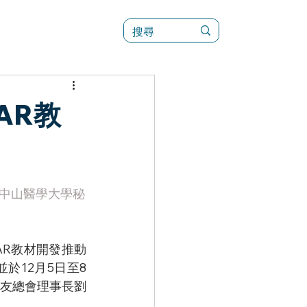
訊
菜單（新）
AR教
、中山醫學大學秘
AR教材開發推動
並於12月5日至8
友總會理事長劉
。