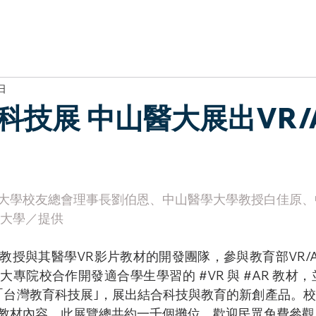
於我們
主題展區
講題徵件
影音專區
媒體中心
參觀資
日
科技展 中山醫大展出VR/
學大學校友總會理事長劉伯恩、中山醫學大學教授白佳原
大學／提供 
教授與其醫學VR影片教材的開發團隊，參與教育部VR/
多大專院校合作開發適合學生學
習的 
#VR
 與 
#AR
 教材，
｢台灣教育科技展｣，展出結合科技與教育的新創產品。
校
教材內容，此展覽總共約一千個攤位，歡迎民眾免費參觀