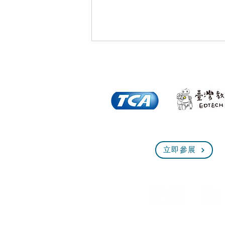
中信國小攜手Pubook Pro打
立即參展
造【閱讀樹，讀數位】圖書
館，讓孩子愛上閱讀！