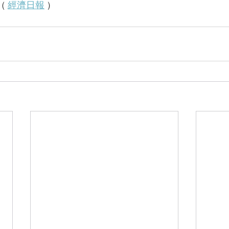
（ 
經濟日報
 ）