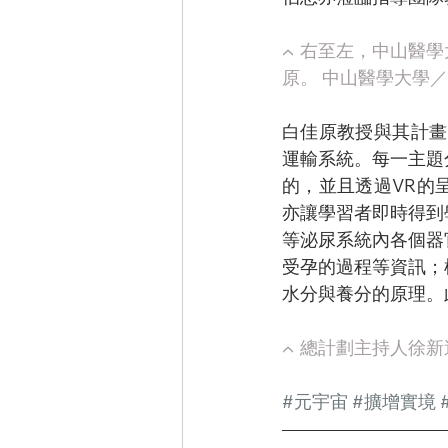
▲
 右至左，中山醫
原。 中山醫學大學／
白佳原教授與其計畫
運輸系統。每一主題
的，並且透過VR的
亦讓學習者即時得到
等泌尿系統內各個器
受孕的過程等資訊；
水分與養分的原理。
▲
 總計劃主持人徐
#元宇宙
#擴增實境