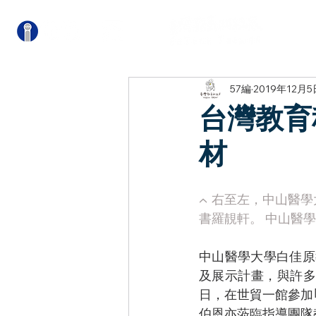
關
57編
2019年12月5
台灣教育
材
▲
 右至左，中山醫
書羅靚軒。 中山醫學
中山醫學大學白佳原
及展示計畫，與許
日，在世貿一館參加
伯恩亦蒞臨指導團隊