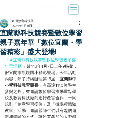
臺灣教育科技展
2024年1月8日
宜蘭縣科技競賽暨數位學習
親子嘉年華「數位宜蘭・學
習精彩」盛大登場!
「 
#宜蘭縣科技競賽暨數位學習親子嘉
年華活動
 」於113年1月7日上午9時整，
假宜蘭市凱旋國小精彩登場。今年活動
內容，除了持續辦理第15屆
「宜蘭縣中
小學科技教育競賽」
有高達1116位學生
參與之外，並邀請數位學習推動重點學
校及教育科技廠商進行產官合作，一同
規劃「創意學習攤位」及「微課程體驗
教室」活動，邀請親師生們以有趣的遊
戲和體驗的方式，讓所有參加的人都能