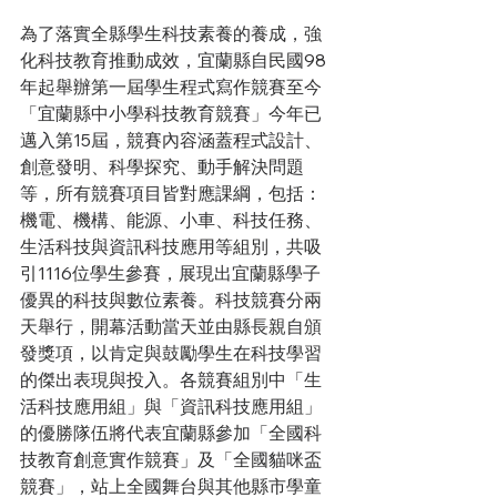
為了落實全縣學生科技素養的養成，強
化科技教育推動成效，宜蘭縣自民國98
年起舉辦第一屆學生程式寫作競賽至今
「宜蘭縣中小學科技教育競賽」今年已
邁入第15屆，競賽內容涵蓋程式設計、
創意發明、科學探究、動手解決問題
等，所有競賽項目皆對應課綱，包括：
機電、機構、能源、小車、科技任務、
生活科技與資訊科技應用等組別，共吸
引1116位學生參賽，展現出宜蘭縣學子
優異的科技與數位素養。科技競賽分兩
天舉行，開幕活動當天並由縣長親自頒
發獎項，以肯定與鼓勵學生在科技學習
的傑出表現與投入。各競賽組別中「生
活科技應用組」與「資訊科技應用組」
的優勝隊伍將代表宜蘭縣參加「全國科
技教育創意實作競賽」及「全國貓咪盃
競賽」，站上全國舞台與其他縣市學童