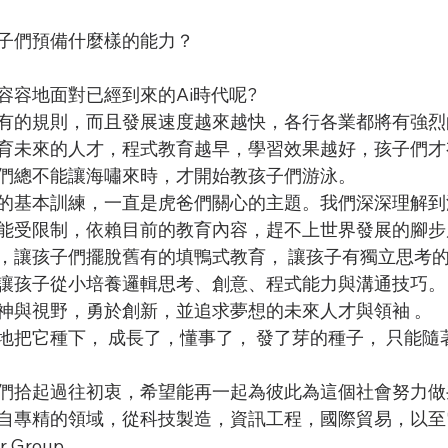
子們預備什麼樣的能力？
容容地面對已經到來的Ai時代呢?
有的規則，而且發展速度越來越快，各行各業都將有強烈
育未來的人才，程式教育越早，學習效果越好，孩子們才
們總不能讓海嘯來時，才開始教孩子們游泳。
的基本訓練，一直是虎爸們關心的主題。我們深深理解到
能受限制，依賴目前的教育內容，趕不上世界發展的腳步
，讓孩子們擺脫舊有的填鴨式教育， 讓孩子有獨立思考
讓孩子從小培養邏輯思考、創意、程式能力與溝通技巧。
神與視野，勇於創新，並追求夢想的未來人才與領袖 。
地把它種下， 成長了，懂事了， 發了芽的種子， 只能隨
們拾起過往初衷，希望能再一起為彼此為這個社會努力做
自專精的領域，從科技製造，資訊工程，國際貿易，以至
 Group。