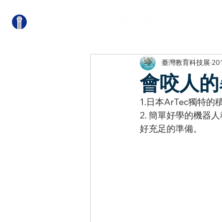
關
臺灣教育科技展
20
會咬人的
1.日本ArTec獨
2. 簡單好學的機
好充足的準備。 