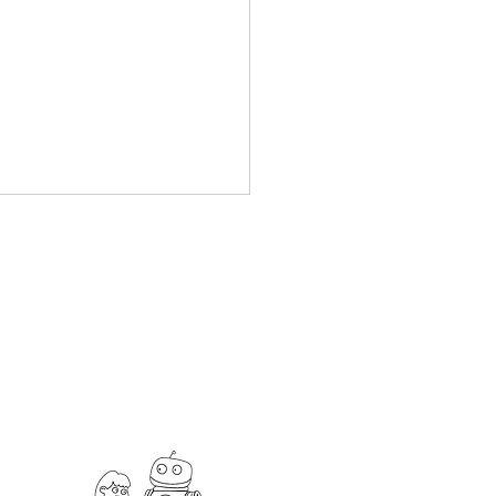
5 EdTech Taiwan
bition Outcomes