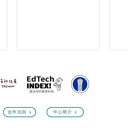
5/25 臺灣教育科技展 技職教
202
合作洽詢
中心簡介
Exhi
育館【技職超展開】線上說明
會