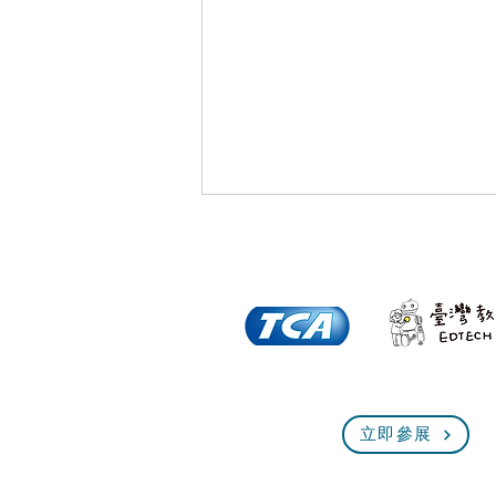
倒數一個月！全臺規模最大、
立即參展
最熱血的技能盛會即將展開！