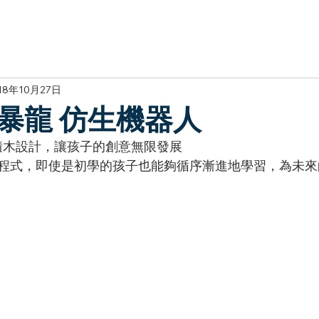
於我們
主題展區
講題徵件
影音專區
媒體中心
參觀資
18年10月27日
暴龍 仿生機器人
特的積木設計，讓孩子的創意無限發展 
器人程式，即使是初學的孩子也能夠循序漸進地學習，為未