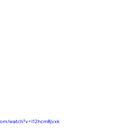
.com/watch?v=l12hcm8jvxk