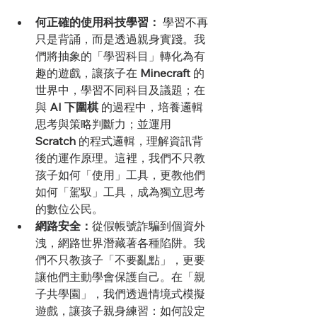
何正確的使用科技學習：
 學習不再
只是背誦，而是透過親身實踐。我
們將抽象的「學習科目」轉化為有
趣的遊戲，讓孩子在 
Minecraft
 的
世界中，學習不同科目及議題；在
與 
AI 下圍棋
 的過程中，培養邏輯
思考與策略判斷力；並運用 
Scratch
 的程式邏輯，理解資訊背
後的運作原理。這裡，我們不只教
孩子如何「使用」工具，更教他們
如何「駕馭」工具，成為獨立思考
的數位公民。
網路安全：
從假帳號詐騙到個資外
洩，網路世界潛藏著各種陷阱。我
們不只教孩子「不要亂點」，更要
讓他們主動學會保護自己。在「親
子共學園」，我們透過情境式模擬
遊戲，讓孩子親身練習：如何設定