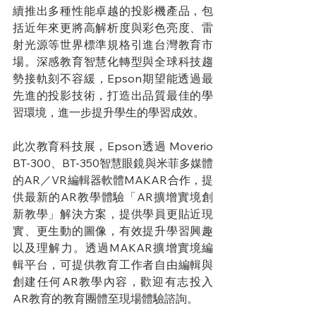
續推出多種性能卓越的投影機產品，包
括近年來更將高解析度與彩色亮度、雷
射光源等世界標準規格引進台灣教育市
場。深感教育智慧化轉型與全球科技趨
勢接軌刻不容緩，Epson期望能透過最
先進的投影技術，打造出品質最佳的學
習環境，進一步提升學生的學習成效。
此次教育科技展，Epson透過 Moverio 
BT-300、BT-350智慧眼鏡與米菲多媒體
的AR／VR編輯器軟體MAKAR合作，提
供最新的AR教學體驗「AR擴增實境創
新教學」解決方案，提供學員更貼近現
實、更生動的圖像，有效提升學習興趣
以及理解力。透過MAKAR擴增實境編
輯平台，可提供教育工作者自由編輯與
創建任何AR教學內容，歡迎有志投入
AR教育的教育團體至現場體驗諮詢。