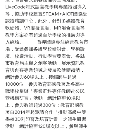
LiveCode程式語言教學與專業證照導入
等，協助學校建置STEAM+AIOT國際級
認證培訓中心，此外，針對多媒體教育
軟硬體、VR虛擬實境、MR混合實境等
教學方案亦有超過百所學校的推廣與導
入經驗。   　　首羿國際專注經營教育市
場，受邀參加各級學校研討會、學術論
壇、校慶活動、行動學習發表會、各縣
市教育局主辦之創客活動，展示資訊教
育與創客專業領域之發展軟硬體趨勢，
總計參與60場以上，接觸師生超過
10000位；參與教育部國教署及各高中
職學校舉辦「專業群科專任教師赴公民
營機構研習」活動，總計協辦10場以
上，參與教師超過300位；教育部國教
署自2014年起邀請合作「推動高級中等
學校3D列印普及培育計畫」之師生研習
活動，總計協辦120場次以上，參與師生