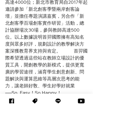
高達4000位；新北市教育局自2017年起
邀請參加「新北創客季暨兩岸創客論
壇」並擔任專題演講嘉賓，另合作「新
北創客季百場創客實作研習」活動，總
計協辦場次30場，參與教師高達500
位。以上數據說明首羿國際擁有高知名
度與眾多好評，規劃設計的教學解決方
案深獲教育界支持與肯定。   　　首羿國
際希望透過這些站在教師立場設計的優
質工具，開創教學的新模式，提供更寬
廣的學習途徑，涵育學生創意創新、問
題解決與運算思維等高層次思考的能
力，讓老師好敎、學生好學好就業
──So  Easy！So Happy！ 