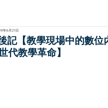
於我們
主題展區
講題徵件
影音專區
媒體中心
參觀資
19年6月21日
UP後記【教學現場中的數位
世代教學革命】