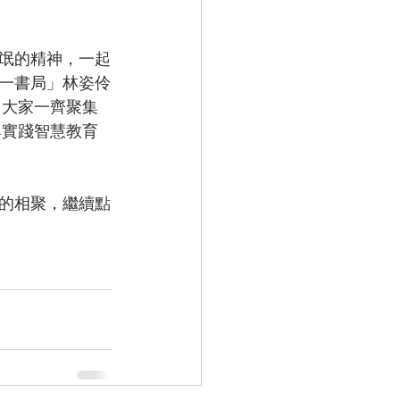
氓的精神，一起
一書局」林姿伶
。大家一齊聚集
尋實踐智慧教育
的相聚，繼續點