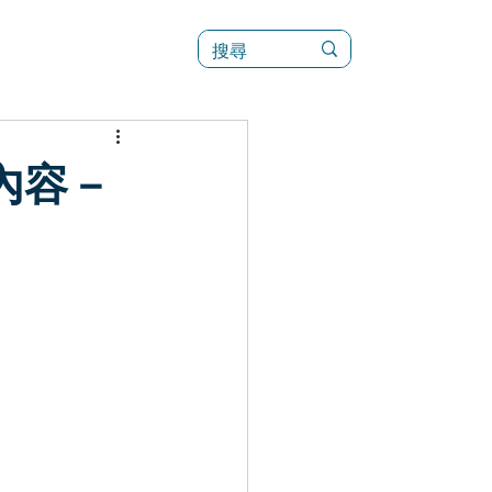
訊
菜單（新）
內容－