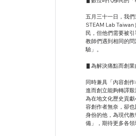
▋數位時代移民的「
五月三十一日，我們
STEAM Lab 
民，但他們需要被引
教師們遇到相同的問
驗」。
▋為解決痛點而創業
同時兼具「內容創作
進而創立能夠轉譯艱澀議
為在地文化歷史貢獻
容創作者無奈，卻也
身份的他，為現代教
備」，期待更多各領