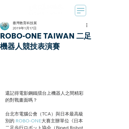
臺灣教育科技展
2019年1月17日
ROBO-ONE TAIWAN 二足
機器人競技表演賽
還記得電影鋼鐵擂台上機器人之間精彩
的對戰畫面嗎？
台北市電腦公會（TCA）與日本最高級
別的 
ROBO-ONE
大賽主辦單位《日本
二足歩行ロボット協会（Biped Robot 