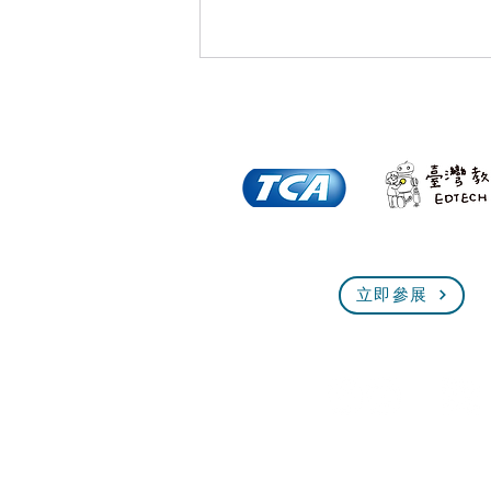
倒數一個月！全臺規模最大、
立即參展
最熱血的技能盛會即將展開！