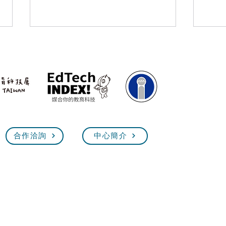
5/25 臺灣教育科技展 技職教
202
合作洽詢
中心簡介
Exhi
育館【技職超展開】線上說明
會
臺灣教育科技展 EdTech Taiw
2026.11.12(四)~15(日) 10:00~18:00
台
北世貿