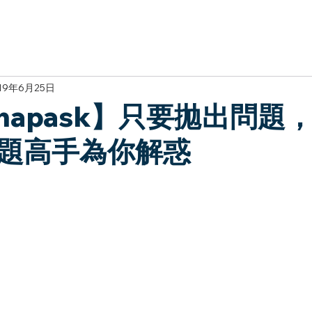
於我們
主題展區
講題徵件
影音專區
媒體中心
參觀資
19年6月25日
Snapask】只要拋出問題
題高手為你解惑