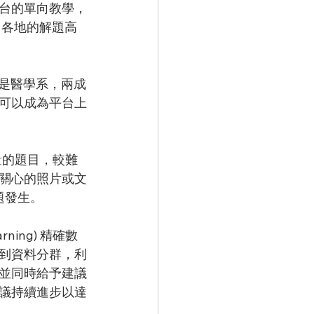
台的單向教學，
自各地的解題高
成是醫學系，兩成
可以成為平台上
量的題目，較難
關心的照片或文
題發生。
ning) 精確數
到資料分群，利
並同時給予建議
議持續進步以達