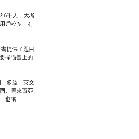
數約6千人，大考
性用戶較多；有
考書提供了題目
要掃瞄書上的 
閱、多益、英文
泰國、馬來西亞、
，也讓 