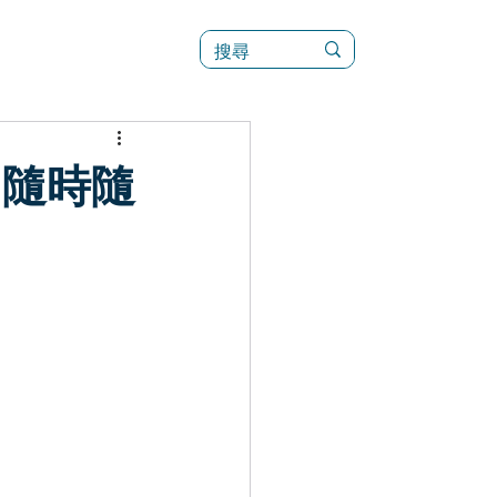
訊
菜單（新）
，隨時隨