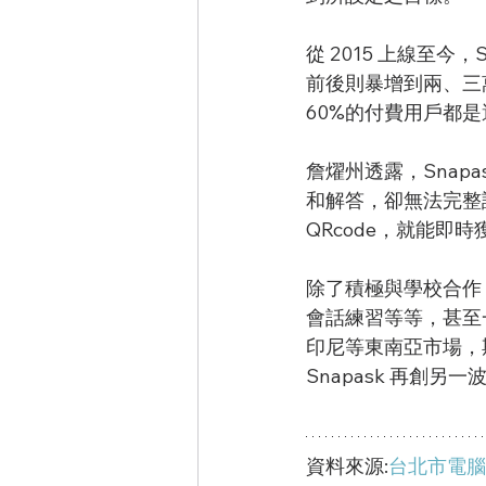
從 2015 上線至
前後則暴增到兩、三
60%的付費用戶都
詹燿州透露，Snap
和解答，卻無法完整
QRcode，就能即
除了積極與學校合作，
會話練習等等，甚至
印尼等東南亞市場，
Snapask 再創另一波高峰。           
資料來源:
台北市電腦