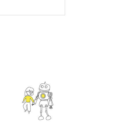
5 EdTech Taiwan
bition Outcomes
an
一館