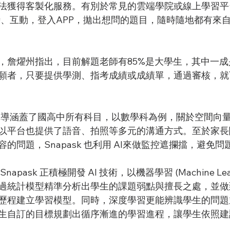
法獲得客製化服務。有別於常見的雲端學院或線上學習平
調即時、互動，登入APP，拋出想問的題目，隨時隨地都有來
，詹燿州指出，目前解題老師有85%是大學生，其中一
願者，只要提供學測、指考成績或成績單，通過審核，就
k 輔導涵蓋了國高中所有科目，以數學科為例，關於空間向
以平台也提供了語音、拍照等多元的溝通方式。至於家長
的問題，Snapask 也利用 AI來做監控遮攔擋，避免問
pask 正積極開發 AI 技術，以機器學習 (Machine Lear
過統計模型精準分析出學生的課題弱點與擅長之處，並做
歷程建立學習模型。同時，深度學習更能辨識學生的問題
生自訂的目標規劃出循序漸進的學習進程，讓學生依照建