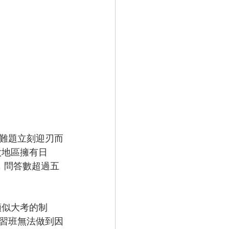
難題立刻迎刃而
太地區擁有日
，問答數超過五
類似大考的制
習班無法做到因