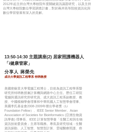
2012年起主持台灣大專校院年度關鍵資訊議題研究，以及主持
台灣大專校院數位學習調查計畫，對於兩岸高等院校資訊化與
數位學習發展有深入的見解。
13:50-14:30 主題講座(2) 居家照護機器人
「i健康管家」
​分享人 蔣榮先
成功大學資訊工程學系
特聘教授
美國密蘇里大學電腦工程博士，目前為資訊工程學系暨
研究所特聘教授兼計算機與網路中心主任。歷任工研院
電腦與通訊研究所研究員、成大資訊工程系副教授、教
授、中國模糊學會理事和中華民國人工智慧學會理事、
美國李氏基金會2008-2009年傑出學者獎（Li
Foundation Fellow）、IEEE Senior Member、Asian
Association of Societies for Bioinformatics (亞洲生物資
訊學會) 理事長、IEEE 計算智慧學會「生醫工程與生物
資訊技術委員會」主席等職務。專長及研究領域：生醫
資訊探勘、人工智慧、智慧型計算、雲端醫療照護、癌