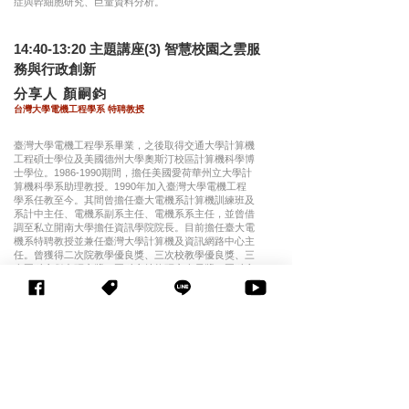
症與幹細胞研究、巨量資料分析。
14:40-13:20 主題講座(3) 智慧校園之雲服
務與行政創新
​分享人 顏嗣鈞
台灣大學電機工程學系
特聘教授
臺灣大學電機工程學系畢業，之後取得交通大學計算機
工程碩士學位及美國德州大學奧斯汀校區計算機科學博
士學位。1986-1990期間，擔任美國愛荷華州立大學計
算機科學系助理教授。1990年加入臺灣大學電機工程
學系任教至今。其間曾擔任臺大電機系計算機訓練班及
系計中主任、電機系副系主任、電機系系主任，並曾借
調至私立開南大學擔任資訊學院院長。目前擔任臺大電
機系特聘教授並兼任臺灣大學計算機及資訊網路中心主
任。曾獲得二次院教學優良獎、三次校教學優良獎、三
次國科會傑出研究獎、國科會特約研究人員獎、國科會
傑出特約研究員獎。研究領域包含資訊視覺化與圖形繪
製、計算理論、演算法設計與分析。
15:20-16:00 主題講座(4) 情感運算與數位
藝術 在教育上之應用
​分享人 林豪鏘