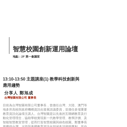
​智慧校園創新運用論壇
地點：2F 第一會議室
13:10-13:50 主題講座(1) 教學科技創新與
應用趨勢
​分享人 鄭旭成
台灣智園有限公司 董事長
目前為台灣智園有限公司董事長，曾擔任台灣、大陸、澳門等
地多所高校與政府機構資訊化發展諮議委員，並擔任多場重要
教育資訊化論壇主講人。台灣智園是以先進的互聯網教育及行
動化管理理念，協助學校實現新一代教學管理、教學評價、及
智能智慧教室管理，從而打造智慧校園與綠色校園。鄭董事長
曾獲得台灣、大陸與美國教育資訊化領域多項發明專利，並自