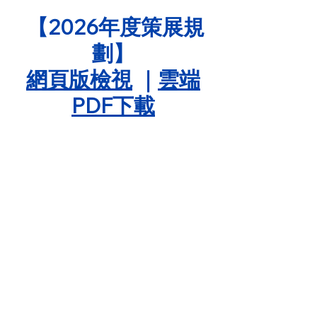
 【2026年度策展規
劃】
網頁版檢視
 ｜
雲端
PDF下載