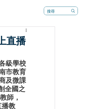
訊
菜單（新）
上直播
各級學校
南市教育
商及微課
更創全國之
家教師，
直播教