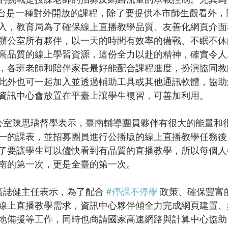
be平台是一種對外開放的課程，除了要提供本市師生觀看外
入，教育局為了確保線上直播教學品質、友善化網頁介面
辦公室所有夥伴，以一天的時間有效率的備戰、不眠不休
高品質的線上學習資源，這份全力以赴的精神，確實令人
，各班老師和陪伴家長最好能配合課程進度，扮演協同教
此外也可一起加入並透過輔助工具或其他通訊軟體，協助
資訊中心會放置在平臺上讓學生複習，可善加利用。
一的課表，並招募團員進行公播版的線上直播教學任務後
了要讓學生可以儘快看到有品質的直播教學，所以每個人
南的第一次，更是全臺的第一次。
資訊中心高誌健主任表示，為了配合 
#停課不停學
 政策、確保豐富
線上直播教學需求，資訊中心夥伴傾全力完成網頁建置、
地備援等工作，同時也商請國家高速網路與計算中心協助