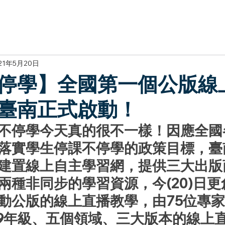
於我們
主題展區
講題徵件
影音專區
媒體中心
參觀資
21年5月20日
停學】全國第一個公版線
臺南正式啟動！
不停學今天真的很不一樣！因應全國
落實學生停課不停學的政策目標，臺
建置線上自主學習網，提供三大出版
兩種非同步的學習資源，今(20)日
動公版的線上直播教學，由75位專
-9年級、五個領域、三大版本的線上