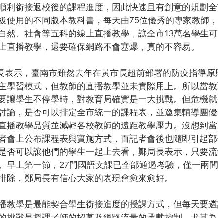
順利銜接返校後的課程進度，因此快速且有創意的規劃全市
級使用的不同版本教科書，每天由75位優秀的專家教師
自然、社會等五科的線上直播教學，讓全市13萬名學生可
上直播教學，還要確保網路不會塞爆，真的不容易。
主學習模式，但教師的直播教學並未實際用上。所以當教
要讓學生不停學時，對教育局確實是一大挑戰。但危機就
討論，是否可以排定全市統一的課程表，並邀集輔導團優
直播教學品質並減輕各校教師的遠距教學壓力。沒想到當
者會上公布課程表與實施方式，而記者會後也隨即引起部
是否可以讓他們的學生一起上去看，鄭局長表示，只要流
。早上第一節，27門國語文課已全部通過考驗，僅一兩
排除，鄭局長有信心大家的表現會愈來愈好。
的挑戰是授課老師的招募及網路流量的承載控制。尤其為