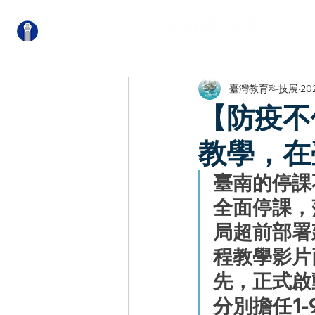
關
臺灣教育科技展
20
【防疫不
教學，在
臺南的停課
全面停課，
局超前部署
程教學影片
先，正式啟
分別擔任1