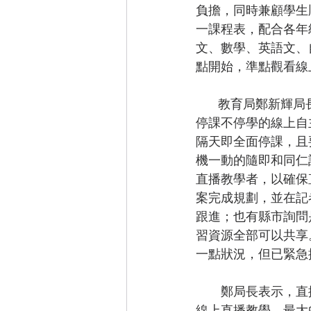
負擔，同時兼顧學生
一課程表，配合各年
文、數學、英語文、
點開始，準點觀看線
        教育局鄭新輝局長表示，臺南市雖然去年在黃市長超前部署的防疫指導原則下，建置三種
停課不停學的線上自
隔天即全面停課，且
機一動的隨即和同仁
直播教學者，以確保
案完成規劃，並在記
跟進；也有縣市詢問
習資源全部可以共享
一點狀況，但已緊急
         鄭局長表示，直播教學是最能契合學生銜接進度的授課方式，但每天要遴請75位專家教師
線上直播教學，最大