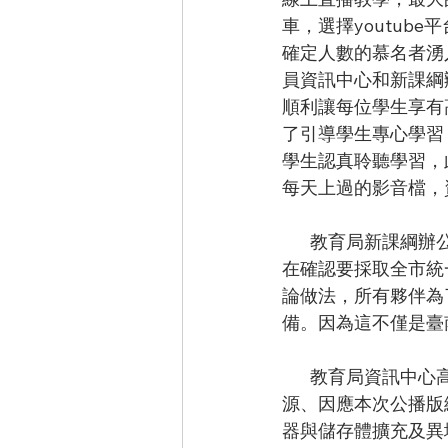
車，選擇youtu
確定人數的慕名者湧
員資訊中心和新課綱
順利讓每位學生享有
了引導學生專心學習
學生認真聆聽學習，
每天上過的影音檔，
       教育局新課綱辦公室陳思瑀督學表示，臺南輔導團員夥伴有很大的能量和很高的使命感，
在確認要採取全市統
論做法，所有夥伴為
備。因為這不僅是臺
       教育局
源、因應本次公播版
器與儲存體擴充及異