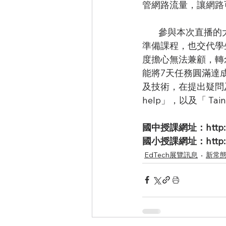
管網路流量，讓網路
        參與本次直播的大光國小汪明怡老師說，宣布停課後，全校緊急應變，而教師們立即投入
準備課程，也交代學
度擔心無法兼顧，轉
能將7天任務圓滿達
及技術，在提出疑問及
help」，以及「 Tain
國中授課網址：http://ww
國小授課網址：http://ww
EdTech展覽訊息
新常