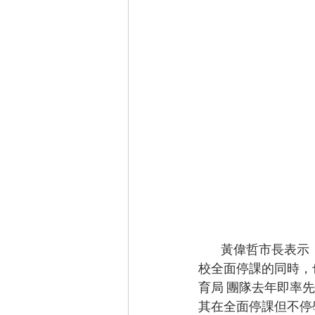
        黃偉哲市長表示，全國防疫已進入第三級警戒，在教育部5月18下午緊急宣布全國各級學
校全面停課的同時，
育局 團隊去年即率
其在全面停課但不停