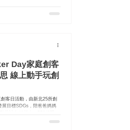
運用數位學習平臺、數位內容
及學校推動數位學習歷程，展
ker Day家庭創客
創客日活動，由新北25所創
發展目標SDGs，陪爸爸媽媽
動共計有46梯次，550組親子
辦學校領取材料包，於當日透
驗活動藉由親子共同激盪發