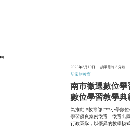
於我們
主題展區
講題徵件
影音專區
媒體中心
參觀資
2023年2月10日
讀畢需時 2 分鐘
新常態教育
南市徵選數位學
數位學習教學典
為推動 #教育部 #中小學數
學習優良案例徵選，徵選出國
行政團隊，以優異的教學模