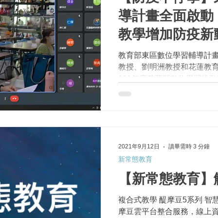
導計畫全面啟動
教學增加防疫新
教育部東區數位學習輔導計
教授、劉明洲教授和花蓮教育處
111年度花蓮縣數位學習推
會」。座談會採用實體8校與
縣政府教育處教師成長基地同步
2021年9月12日
讀畢需時 3 分鐘
新常態教育
【新常態教育】
複合式教學 醍摩豆5系列 智慧
摩豆雲平台整合服務，線上