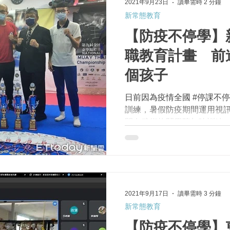
2021年9月23日
讀畢需時 2 分鐘
新常態教育
【防疫不停學】
職教育計畫 前
個孩子
日前因為疫情全國 #停課不停
訓練，暑假防疫期間運用視
間在武術格鬥學院加強訓練，
日全國泰拳運動錦標賽中，
取得國手資格，將在9月底由
參加國際賽事...
2021年9月17日
讀畢需時 3 分鐘
新常態教育
【防疫不停學】