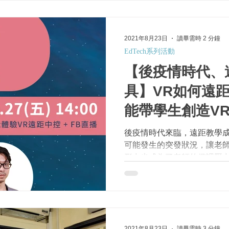
2021年8月23日
讀畢需時 2 分鐘
EdTech系列活動
【後疫情時代、
具】VR如何遠距
能帶學生創造V
後疫情時代來臨，遠距教學
可能發生的突發狀況，讓老
形中也成為了老師的備課壓
生自主學習？如何掌握學生
擔？解答都在「遠距 VR...
2021年8月23日
讀畢需時 3 分鐘