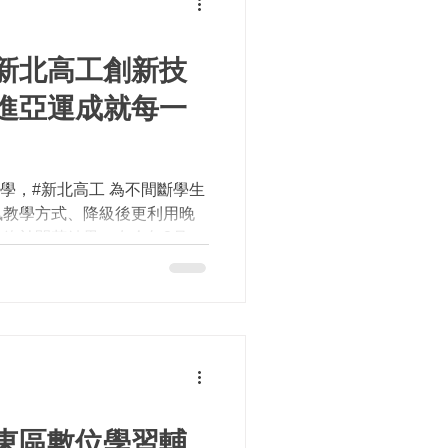
新北高工創新技
進亞運成就每一
學，#新北高工 為不間斷學生
訊教學方式、降級後更利用晚
終於開花結果，在今年8月29
學生阿哲（化名）獲得金牌並
泰拳總會採錄影繳件方式報名
東區數位學習輔