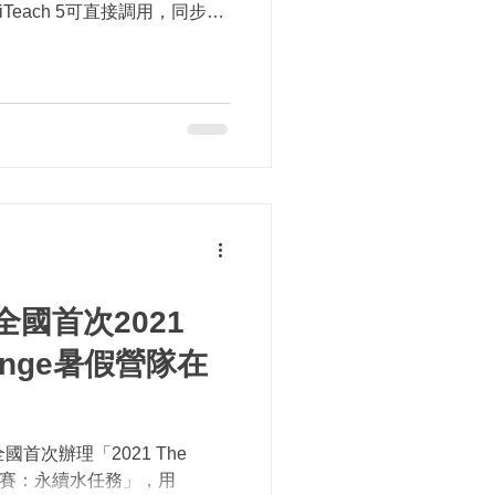
each 5可直接調用，同步測
慧微型會議電話揚聲器...
國首次2021
llenge暑假營隊在
首次辦理「2021 The
學校挑戰賽：永續水任務」，用