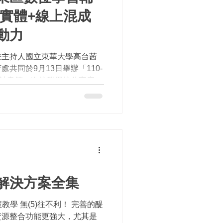
 實體+線上混成
動力
畫主持人國立東華大學高台茜
共同於9月13日舉辦「110-
動計畫第一次校群學校分享座談
線上28校的混成方式，在花蓮
舉行。...
解決方案全集
教學 無(5)往不利！ 完善的醍
資源整合功能更強大，尤其是