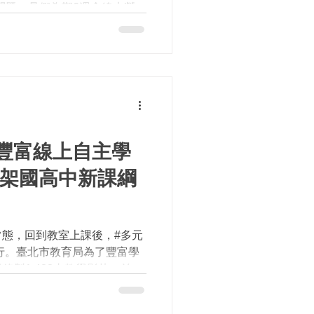
地問題。暑假為期6週全線上營
集團(J.P.Morgan)及人
辦...
豐富線上自主學
上架國高中新課綱
態，回到教室上課後，#多元
行。臺北市教育局為了豐富學
錄製1,433支教學影片，並預
酷課雲平臺推出2,206部課程
、預錄型、挑戰型內容針對...