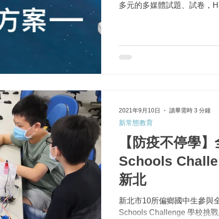
多元的多媒體試題、試卷，HiT
驗 AverMedia AS311 智
2021年9月10日
讀畢需時 3 分鐘
新常態教育
【防疫不停學】全
Schools Cha
新北
新北市10所偏鄉國中生參與全國
Schools Challenge 