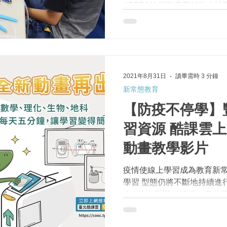
#STEAM 行動專案解決在
隊，由新北市教育局與美商摩根大通
禾環境倫理發展基金會共同合作
2021年8月31日
讀畢需時 3 分鐘
新常態教育
【防疫不停學】
習資源 酷課雲
動畫教學影片
疫情使線上學習成為教育新常
學習 型態仍將不斷地持續進
生 #線上學習 的資源，目前已
訂於110年12月年底前在臺北
影片，影片類型包括：動畫型