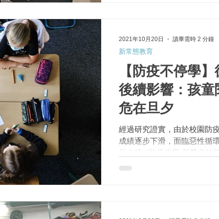
想，營造...
2021年10月20日
讀畢需時 2 分鐘
新常態教育
【防疫不停學】
後續影響：孩童
危在旦夕
經過研究證實，由於校園防疫
成績逐步下滑，面臨惡性循
員也將 #防疫停學 所帶來的
首個防疫警戒提升的城邦，#
定的政策與相關措施，如何
產生影響。...