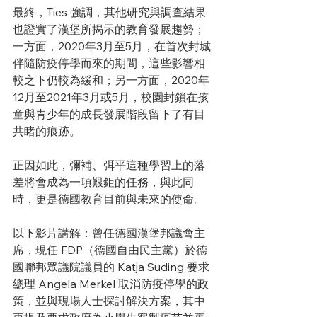
最終，Ties 強調，其他研究與調查結果
也證實了漢堡所揭示的教育發展趨勢；
一方面，2020年3月至5月，在首次封城
伴隨防疫停學而來的期間，這些影響相
較之下仍較為緩和；另一方面，2020年
12月至2021年3月或5月，校園封鎖在孩
童與青少年的成長發展階段留下了有目
共睹的痕跡。
正因如此，彌補、弭平這種學習上的落
差將會成為一項艱鉅的任務，與此同
時，更是德國教育目前與未來的使命。
以下影片講解：曾任德國漢堡邦議會主
席，現任 FDP（德國自由民主黨）於德
國聯邦眾議院議員的 Katja Suding 要求
總理 Angela Merkel 取消防疫停學的政
策，並與現場人士探討解決方案，其中