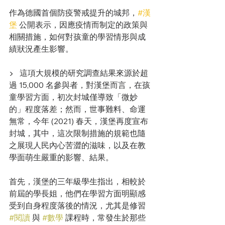
作為德國首個防疫警戒提升的城邦，
#漢
堡
 公開表示，因應疫情而制定的政策與
相關措施，如何對孩童的學習情形與成
績狀況產生影響。
▶︎   這項大規模的研究調查結果來源於超
過 15,000 名參與者，對漢堡而言，在孩
童學習方面，初次封城僅導致「微妙
的」程度落差；然而，世事難料、命運
無常，今年 (2021) 春天，漢堡再度宣布
封城，其中，這次限制措施的規範也隨
之展現人民內心苦澀的滋味，以及在教
學面萌生嚴重的影響、結果。
首先，漢堡的三年級學生指出，相較於
前屆的學長姐，他們在學習方面明顯感
受到自身程度落後的情況，尤其是修習 
#閱讀
 與 
#數學
 課程時，常發生於那些