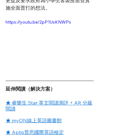
更提及要求政府為小學生客製疫苗並實
施全面普打的想法。
https://youtu.be/2pP1UsKNWPs
延伸閱讀（解決方案）
★ 
睿樂生 Star 英文閲讀測評 + AR 分級
閲讀
★ 
myON線上英語圖書館
★ 
Aptis普思國際英語檢定