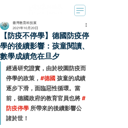
臺灣教育科技展
2021年10月20日
【防疫不停學】德國防疫停
學的後續影響：孩童閱讀、
數學成績危在旦夕
經過研究證實，由於校園防疫而
停學的政策，
#德國
 孩童的成績
逐步下滑，面臨惡性循環。當
前，德國政府的教育官員也將 
#
防疫停學
 所帶來的後續影響公
諸於世！