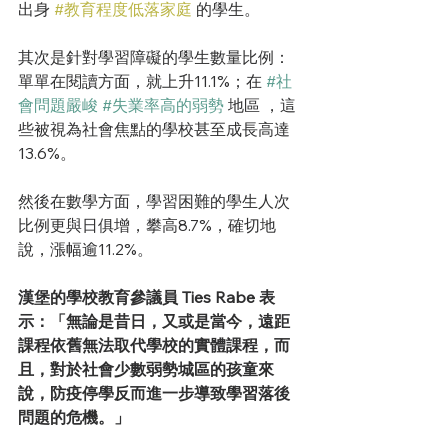
出身 
#教育程度低落家庭
 的學生。
其次是針對學習障礙的學生數量比例：
單單在閱讀方面，就上升11.1%；在 
#社
會問題嚴峻
#失業率高的弱勢
地區
 ，這
些被視為社會焦點的學校甚至成長高達
13.6%。
然後在數學方面，學習困難的學生人次
比例更與日俱增，攀高8.7%，確切地
說，漲幅逾11.2%。
漢堡的學校教育參議員 Ties Rabe 表
示：「無論是昔日，又或是當今，遠距
課程依舊無法取代學校的實體課程，而
且，對於社會少數弱勢城區的孩童來
說，防疫停學反而進一步導致學習落後
問題的危機。」