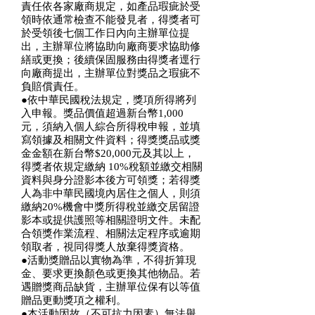
責任依各家廠商規定，如產品瑕疵於受
領時依通常檢查不能發見者，得獎者可
於受領後七個工作日內向主辦單位提
出，主辦單位將協助向廠商要求協助修
繕或更換；後續保固服務由得獎者逕行
向廠商提出，主辦單位對獎品之瑕疵不
負賠償責任。
●依中華民國稅法規定，獎項所得將列
入申報。獎品價值超過新台幣1,000
元，須納入個人綜合所得稅申報，並填
寫領據及相關文件資料；得獎獎品或獎
金金額在新台幣$20,000元及其以上，
得獎者依規定繳納 10%稅額並繳交相關
資料與身分證影本後方可領獎；若得獎
人為非中華民國境內居住之個人，則須
繳納20%機會中獎所得稅並繳交居留證
影本或提供護照等相關證明文件。未配
合領獎作業流程、相關法定程序或逾期
領取者，視同得獎人放棄得獎資格。
●活動獎贈品以實物為準，不得折算現
金、要求更換顏色或更換其他物品。若
遇贈獎商品缺貨，主辦單位保有以等值
贈品更動獎項之權利。
●本活動因故（不可抗力因素）無法舉