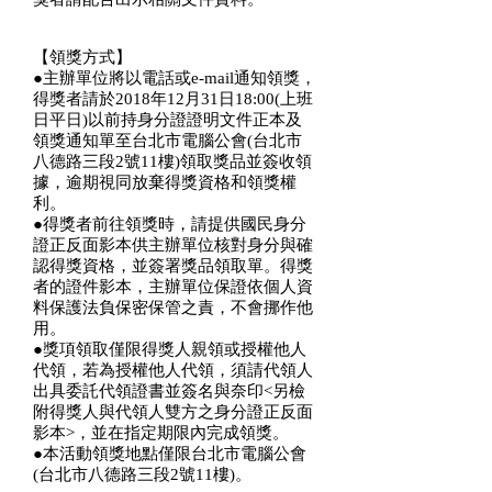
【領獎方式】
●主辦單位將以電話或e-mail通知領獎，
得獎者請於2018年12月31日18:00(上班
日平日)以前持身分證證明文件正本及
領獎通知單至台北市電腦公會(台北市
八德路三段2號11樓)領取獎品並簽收領
據，逾期視同放棄得獎資格和領獎權
利。
●得獎者前往領獎時，請提供國民身分
證正反面影本供主辦單位核對身分與確
認得獎資格，並簽署獎品領取單。得獎
者的證件影本，主辦單位保證依個人資
料保護法負保密保管之責，不會挪作他
用。
●獎項領取僅限得獎人親領或授權他人
代領，若為授權他人代領，須請代領人
出具委託代領證書並簽名與奈印<另檢
附得獎人與代領人雙方之身分證正反面
影本>，並在指定期限內完成領獎。
●本活動領獎地點僅限台北市電腦公會
(台北市八德路三段2號11樓)。