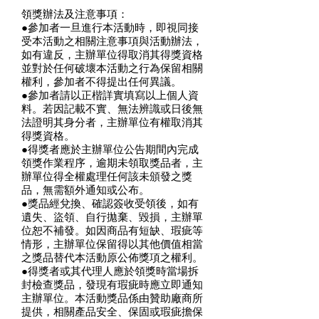
領獎辦法及注意事項：
●參加者一旦進行本活動時，即視同接
受本活動之相關注意事項與活動辦法，
如有違反，主辦單位得取消其得獎資格
並對於任何破壞本活動之行為保留相關
權利，參加者不得提出任何異議。
●參加者請以正楷詳實填寫以上個人資
料。若因記載不實、無法辨識或日後無
法證明其身分者，主辦單位有權取消其
得獎資格。
●得獎者應於主辦單位公告期間內完成
領獎作業程序，逾期未領取獎品者，主
辦單位得全權處理任何該未頒發之獎
品，無需額外通知或公布。
●獎品經兌換、確認簽收受領後，如有
遺失、盜領、自行拋棄、毀損，主辦單
位恕不補發。如因商品有短缺、瑕疵等
情形，主辦單位保留得以其他價值相當
之獎品替代本活動原公佈獎項之權利。
●得獎者或其代理人應於領獎時當場拆
封檢查獎品，發現有瑕疵時應立即通知
主辦單位。本活動獎品係由贊助廠商所
提供，相關產品安全、保固或瑕疵擔保