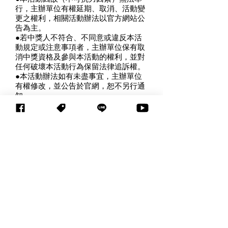
行，主辦單位有權延期、取消、活動變
更之權利，相關活動辦法以官方網站公
告為主。
●若中獎人不符合、不同意或違反本活
動規定或注意事項者，主辦單位保有取
消中獎資格及參與本活動的權利，並對
任何破壞本活動行為保留法律追訴權。
●本活動辦法如有未盡事宜，主辦單位
有權修改，並公告於官網，恕不另行通
知。
【個人資料收集聲明及服務條款】
1.得獎者已瞭解並同意公開部份姓名及
手機號碼末三碼於官網，如登載資料不
全、不實或違反本注意事項，主辦單位
有權取消得獎資格，且保有依法律途徑
追究不當行為之權利。
2.得獎者已瞭解並同意主辦單位將其所
提供之資料作為會務管理、獎項公布、
獎品寄送、稅務申報、參加者統計分析
及相關活動通知聯繫之用。日後如有更
改個人資料、要求刪除資料、停止繼續
使用，歡迎於上班時間向主辦單位承辦