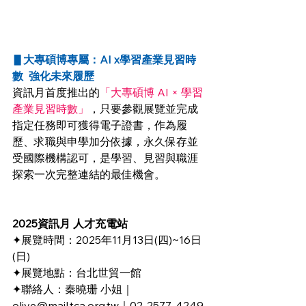
▋
大專碩博專屬：AI x學習產業見習時
數  強化未來履歷
資訊月首度推出的
「大專碩博 AI × 學習
產業見習時數」
，只要參觀展覽並完成
指定任務即可獲得電子證書，作為履
歷、求職與申學加分依據，永久保存並
受國際機構認可，是學習、見習與職涯
探索一次完整連結的最佳機會。
2025資訊月 人才充電站
✦展覽時間：2025年11月13日(四)~16日
(日)
✦展覽地點：台北世貿一館
✦聯絡人：秦曉珊 
小姐｜
olive@mail.tca.org.tw
｜02-2577-4249