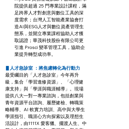
院提供超過 25 門專業設計課程，滿
足跨界人才對創意與數位工具的深
度需求；台灣人工智能產業協會打
造AI與ESG人才與數位資產管理生
態系，並開立專業課程協助人才獲
取認證；華茂科技股份有限公司更
引進 Prosci 變革管理工具，協助企
業提升轉型成功率。
▋
人才急診室 ：將焦慮轉化為行動力
最受矚目的「人才急診室」今年再升
級，集合「學習進修資源」、「心理健
康支持」與「學涯與職涯輔導」。現場
提供八大一對一專業諮詢，包括創業與
青年資源平台諮詢、履歷健檢、轉職策
略輔導、AI 軟實力培訓、高中與大學生
學涯指引、職涯心方向探索以及理想生
活設計，由1111X 愛客獵、擺渡人生、中