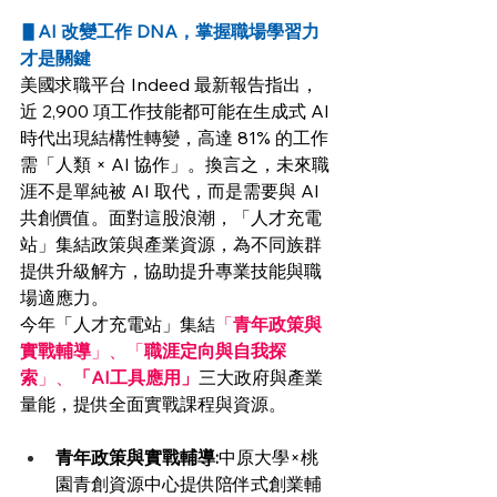
▋
AI 改變工作 DNA，掌握職場學習力
才是關鍵
美國求職平台 Indeed 最新報告指出，
近 2,900 項工作技能都可能在生成式 AI 
時代出現結構性轉變，高達 81% 的工作
需「人類 × AI 協作」。換言之，未來職
涯不是單純被 AI 取代，而是需要與 AI 
共創價值。面對這股浪潮，「人才充電
站」集結政策與產業資源，為不同族群
提供升級解方，協助提升專業技能與職
場適應力。
今年「人才充電站」集結
「
青年政策與
實戰輔導
」、「
職涯定向與自我探
索
」、
「AI工具應用」
三大政府與產業
量能，提供全面實戰課程與資源。
青年政策與實戰輔導:
中原大學×桃
園青創資源中心提供陪伴式創業輔