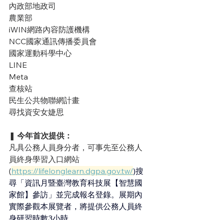
內政部地政司
農業部
iWIN網路內容防護機構
NCC國家通訊傳播委員會
國家運動科學中心
LINE
Meta
查核站
民生公共物聯網計畫
尋找資安女婕思
❚ 
今年首次提供：
凡具公務人員身分者，可事先至公務人
員終身學習入口網站
(
https://lifelonglearn.dgpa.gov.tw/
)搜
尋「資訊月暨臺灣教育科技展【智慧國
家館】參訪」並完成報名登錄。展期內
實際參觀本展覽者，將提供公務人員終
身研習時數3小時。