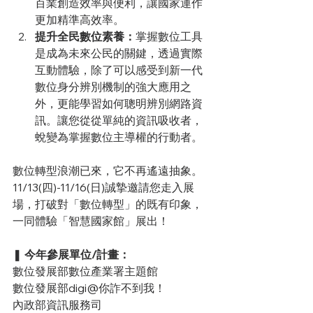
百業創造效率與便利，讓國家運作
更加精準高效率。
提升全民數位素養：
掌握數位工具
是成為未來公民的關鍵，透過實際
互動體驗，除了可以感受到新一代
數位身分辨別機制的強大應用之
外，更能學習如何聰明辨別網路資
訊。讓您從從單純的資訊吸收者，
蛻變為掌握數位主導權的行動者。
數位轉型浪潮已來，它不再遙遠抽象。
11/13(四)-11/16(日)誠摯邀請您走入展
場，打破對「數位轉型」的既有印象，
一同體驗「智慧國家館」展出！
❚ 
今年參展單位/計畫：
數位發展部數位產業署主題館
數位發展部digi@你詐不到我！
內政部資訊服務司