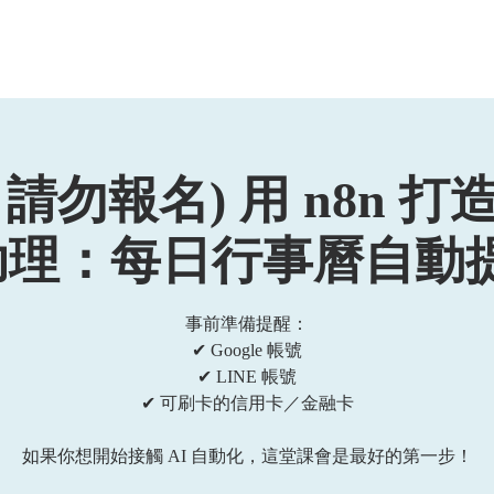
於我們
主題展區
講題徵件
影音專區
媒體中心
參觀資
勿報名) 用 n8n 打造 
理：每日行事曆自動提醒
事前準備提醒：
✔ Google 帳號
✔ LINE 帳號
✔ 可刷卡的信用卡／金融卡
如果你想開始接觸 AI 自動化，這堂課會是最好的第一步！