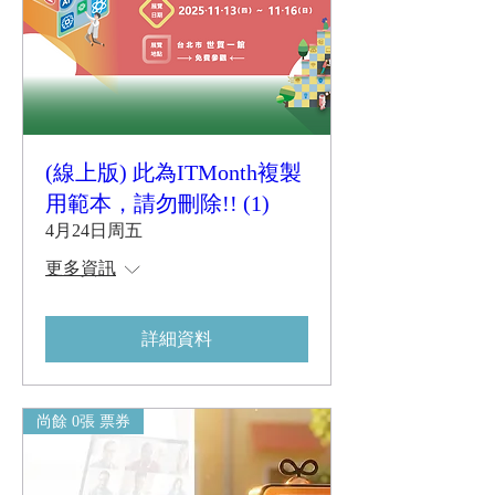
(線上版) 此為ITMonth複製
用範本，請勿刪除!! (1)
4月24日周五
更多資訊
詳細資料
尚餘 0張 票券