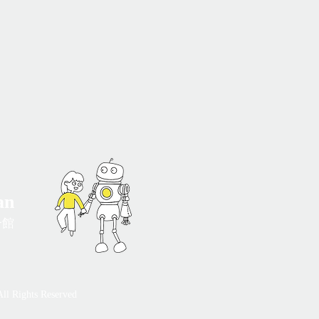
an
一館
hts Reserved