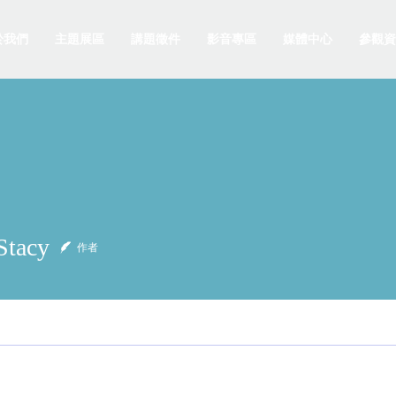
於我們
主題展區
講題徵件
影音專區
媒體中心
參觀資
Stacy
作者