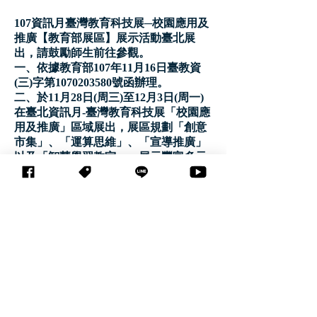
107資訊月臺灣教育科技展─校園應用及
推廣【教育部展區】展示活動臺北展
出，請鼓勵師生前往參觀。
一、依據教育部107年11月16日臺教資
(三)字第1070203580號函辦理。
二、於11月28日(周三)至12月3日(周一)
在臺北資訊月-臺灣教育科技展「校園應
用及推廣」區域展出，展區規劃「創意
市集」、「運算思維」、「宣導推廣」
以及「智慧學習教室」，展示豐富多元
的數位教育體驗及課程活動(展區簡介詳
如附件)。
三、展示期間現場舉辦「好學講堂」活
動，出席參與上(下)午場次者各核發研
習時數3小時(實施計畫詳如附件)。
四、資訊月活動期間舉辦學生課外教學
活動，規劃安排參觀教育部展區及參與
各項活動，團體預約入場導覽報名資
訊，請至資訊月-臺灣教育科技展網站
(https://www.ed-tech.tw/)預約，