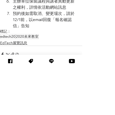
主辦單位保留議程與講者異動更新
之權利，詳情依活動網站訊息
預約後如需取消、變更場次，請於
12/1前，以email回復「報名確認
信」告知
標記：
edtech20
2020未來教室
EdTech展覽訊息
查看全部
相關文章