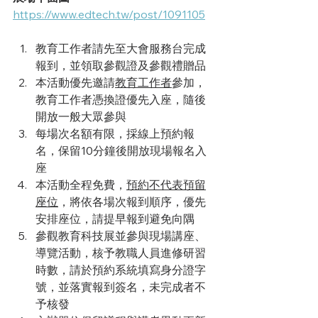
https://www.edtech.tw/post/1091105
教育工作者請先至大會服務台完成
報到，並領取參觀證及參觀禮贈品
本活動優先邀請
教育工作者
參加，
教育工作者憑換證優先入座，隨後
開放一般大眾參與
每場次名額有限，採線上預約報
名，保留10分鐘後開放現場報名入
座
本活動全程免費，
預約不代表預留
座位
，將依各場次報到順序，優先
安排座位，請提早報到避免向隅
參觀教育科技展並參與現場講座、
導覽活動，​核予教職人員進修研習
時數，請於預約系統填寫身分證字
號，並落實報到簽名，未完成者不
予核發