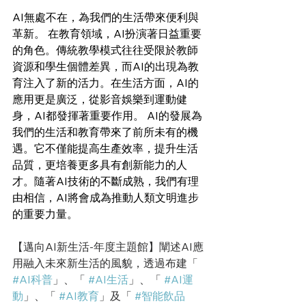
AI無處不在，為我們的生活帶來便利與
革新。 在教育領域，AI扮演著日益重要
的角色。傳統教學模式往往受限於教師
資源和學生個體差異，而AI的出現為教
育注入了新的活力。在生活方面，AI的
應用更是廣泛，從影音娛樂到運動健
身，AI都發揮著重要作用。 AI的發展為
我們的生活和教育帶來了前所未有的機
遇。它不僅能提高生產效率，提升生活
品質，更培養更多具有創新能力的人
才。隨著AI技術的不斷成熟，我們有理
由相信，AI將會成為推動人類文明進步
的重要力量。
【邁向AI新生活-年度主題館】闡述AI應
用融入未來新生活的風貌，
透過
布建「 
#AI科普
」、「 
#AI生活
」、「 
#AI運
動
」、「 
#AI教育
」及
「 
#智能飲品