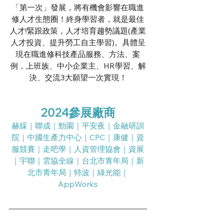
「第一次」發展，將有機會影響在職進
修人才生態圈！終身學習者，就是最佳
人才!緊跟政策，人才培育趨勢議題(產業
人才投資、提升勞工自主學習)。具體呈
現在職進修科技產品服務、方法、案
例，上班族、中小企業主、HR學習、解
決、交流3大願望一次實現！
2024參展廠商
赫綵｜聯成｜勁園｜平安夜｜金融研訓
院｜中國生產力中心｜CPC｜康健｜資
服競賽｜走吧學｜人資管理協會｜資展
｜宇聯｜雲協全線｜台北市青年局｜新
北市青年局｜特波｜綠光能｜
AppWorks