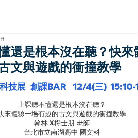
於我們
主題展區
講題徵件
影音專區
媒體中心
參觀資
3日
懂還是根本沒在聽？快來
古文與遊戲的衝撞教學
技展   創課BAR  
12/4(三)
15:10-
上課聽不懂還是根本沒在聽？ 
快來體驗一場有趣的古文與遊戲的衝撞教學 
翰林 X楊士朋 老師 
台北市立南湖高中 國文科 