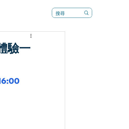
訊
菜單（新）
體驗一
16:00