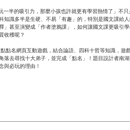
科知識多半是生硬、不易「有趣」的，特別是國文課給人
釋」甚至演變成「作者塗鴉課」，如何讓國文課更吸引學
質收穫呢？ 
角落去尋找十大弟子，並完成「點名」！題目設計者南湖
念與必玩的理由！ 