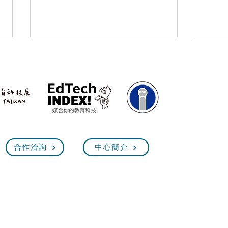
5/25 臺灣教育科技展 技職教
202
合作洽詢
中心簡介
Exhi
育館【技職超展開】線上說明
會
臺灣教育科技展 EdTech Taiw
2026.11.12(四)~15(日) 10:00~18:00
台
北世貿