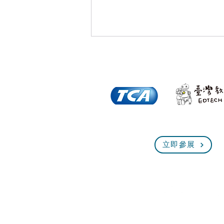
倒數一個月！全臺規模最大、
立即參展
最熱血的技能盛會即將展開！