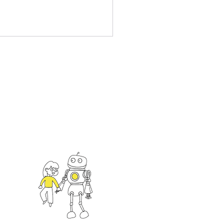
5 EdTech Taiwan
bition Outcomes
an
一館