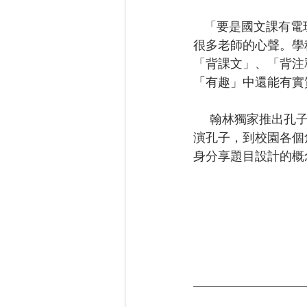
    「要是國文課有電玩一半的吸引力，那麼小孩也許就更有學習熱情了」不只是國文課，這是
很多老師的心聲。學
「背課文」、「背注
「有趣」中還能有實
      翰林獨家推出孔子點點名網頁互動遊戲，結合論語、四科十哲等知識，遊戲中玩家必須扮
演孔子，到校園各個
身分享題目設計的概