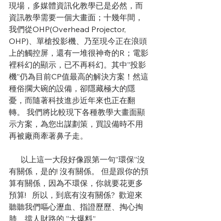
現場，多媒體資訊化教學已是必然，而 
資訊教學需要一個大畫面；十幾年間，
我們從OHP(Overhead Projector, 
OHP)、單槍投影機、乃至現今正在浪頭
上的觸控屏，還有一堆很神奇的R；電影
裡科幻的顯示，已不再科幻。其中”投影
機”仍為目前CP值最高的解決方案！然這
種俗擱大碗的設備，卻隱藏極大的隱
憂，而隨著科技進步近年來也正在翻
轉。 我們將比較現下各種教學大畫面顯
示方案，為您出謀劃策，買設備時不用
再被廠商牽著鼻子走。
      以上這一大段好像跟第一句”環保”沒
有關係，是的! 沒有關係。 但是跟你的預
算有關係，因為不環保，你就要花更多
預算!   所以，到底有沒有關係?  歡迎來
聽聽我們嘔心瀝血、指證歷歷、掏心掏
肺、擋人財路的 ”大爆料” 