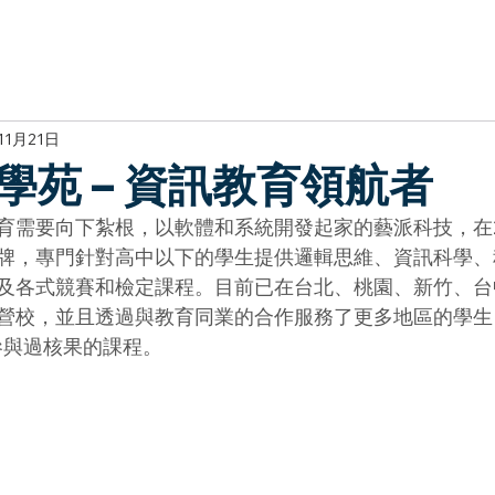
於我們
主題展區
講題徵件
影音專區
媒體中心
參觀資
11月21日
學苑 – 資訊教育領航者
育需要向下紮根，以軟體和系統開發起家的藝派科技，在2
牌，專門針對高中以下的學生提供邏輯思維、資訊科學、
及各式競賽和檢定課程。目前已在台北、桃園、新竹、台
營校，並且透過與教育同業的合作服務了更多地區的學生
參與過核果的課程。