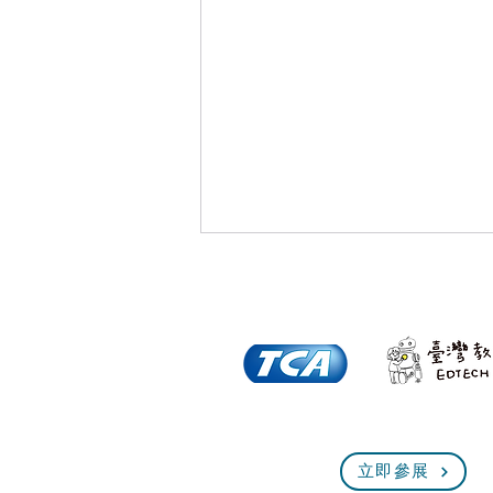
倒數一個月！全臺規模最大、
立即參展
最熱血的技能盛會即將展開！