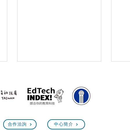
5/25 臺灣教育科技展 技職教
202
合作洽詢
中心簡介
Exhi
育館【技職超展開】線上說明