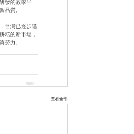
行研發的教學平
學習品質。
，台灣已逐步邁
得耕耘的新市場，
質努力。
查看全部