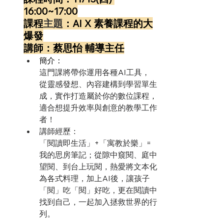
16:00~17:00
課程
主題
：AI X 素養課程的大
爆發
講師：蔡思怡 輔導主任
簡介：
這門課將帶你運用各種AI工具，
從靈感發想、內容建構到學習單生
成，實作打造屬於你的數位課程，
適合想提升效率與創意的教學工作
者！
講師經歷：
「閱讀即生活」+「寓教於樂」=
我的思房筆記；從隙中窺閱、庭中
望閱、到台上玩閱，熱愛將文本化
為各式料理，加上AI後，讓孩子
「閱」吃「閱」好吃，更在閱讀中
找到自己，一起加入拯救世界的行
列。