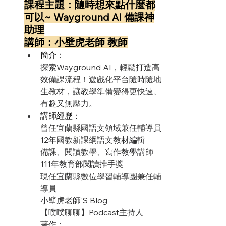
課程主題：隨時想來點什麼都
可以~ Wayground AI 備課神
助理
講師：小壁虎老師 教師
簡介：
探索Wayground AI，輕鬆打造高
效備課流程！遊戲化平台隨時隨地
生教材，讓教學準備變得更快速、
有趣又無壓力。
講師經歷：
曾任宜蘭縣國語文領域兼任輔導員
12年國教新課綱語文教材編輯
備課、閱讀教學、寫作教學講師
111年教育部閱讀推手獎
現任宜蘭縣數位學習輔導團兼任輔
導員
小壁虎老師'S Blog
【噗噗聊聊】Podcast主持人
著作：