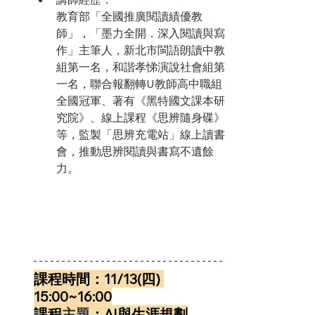
教育部「全國推廣閱讀績優教
師」，「墨力全開．深入閱讀與寫
作」主筆人，新北市閩語朗讀中教
組第一名，和諧孝悌演說社會組第
一名，聯合報翻轉U教師高中職組
全國冠軍、著有《黑特國文課本研
究院》、線上課程《思辨隨身碟》
等，監製「思辨充電站」線上讀書
會，推動思辨閱讀與書寫不遺餘
力。
課程時間：11/13(四) 
15:00~16:00
課程
主題
：AI與生涯規劃