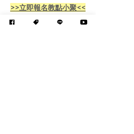
>>立即報名教點小聚<<
2025資訊月x臺灣教育科技
展 
2025/11/13(四)~11/16(日) 
10:00-18:00
台北世貿一館 免費參觀