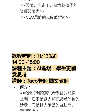
 <<閱讀起步走！超前培養孩子的
資優閱讀力>>
 <<CEO思維的班級經營術>>
課程時間：11/13(四) 
14:00~15:00
課程
主題
：AI進場，學生更願
意思考
講師：Taco老師 國文教師
簡介：
AI軟體打開讀寫思考學習的想像
空間。它不是讓人類把思考外包的
沙發，而是秒入爭點的自動門。
講師經歷：