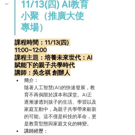
11/13(四) AI教育
小聚（推廣大使
專場）
課程時間：11/13(四) 
11:00~12:00
課程
主題
：培養未來世代：AI
賦能下的親子共學時代
講師：吳念祺 創辦人
簡介：
隨著人工智慧(AI)的快速發展，教
育不再侷限於課本和課堂。AI正
逐漸滲透到孩子的生活、學習以及
家庭互動中，為親子共學帶來嶄新
的可能。這不僅是科技的革命，更
是教育型態與家庭文化的轉變。
講師經歷：