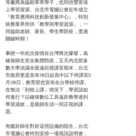
等廠商
為協助莘莘學子，也同供豐富缐
上學習資源。台北市電腦公會近年成立 
『教育應用科技創新發展中心』，特別
統整業界所供「教學與學習資源」，一
同協助老師、家長、學生齊防疫，度過
關鍵時期！
事經一年此次疫情在台灣再次爆發，為
確保師生安全集體防疫，五天內北部多
數大學決議全面遠距授課至期末，台北
市政府更是宣布18日起高中以下停課至5
月28日，教育部也宣布全台學校停課。
在無法「到校上課」情況下，學習該如
何進行？以確保數位工具遠距教學達到
學習成效，是親師生須一同正視的課
題。
有鑑於師生對於這些設備的陌生，台北
市電腦公會特別安排一場視訊說明會，