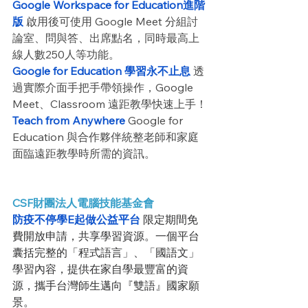
Google Workspace for Education進階
版
 啟用後可使用 Google Meet 分組討
論室、問與答、出席點名，同時最高上
線人數250人等功能。
Google for Education 學習永不止息
透
過實際介面手把手帶領操作，Google 
Meet、Classroom 遠距教學快速上手！
Teach from Anywhere
 Google for 
Education 與合作夥伴統整老師和家庭
面臨遠距教學時所需的資訊。
CSF財團法人電腦技能基金會
防疫不停學E起做公益平台
 限定期間免
費開放申請，共享學習資源。一個平台
囊括完整的「程式語言」、「國語文」
學習內容，提供在家自學最豐富的資
源，攜手台灣師生邁向『雙語』國家願
景。