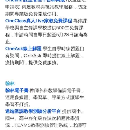
申請表
) 
內建教材與視訊教學服務，防疫
期間專業版免費開放使用。
OneClass真人Live家教免費課程
為停課
學校與自主停課學校提供500堂免費課
程，申請時間自即日起至5月28日額滿為
止。
OneAsk線上解題
學生自學時練習題目
有疑問，OneAsk 即時提供線上解題，
疫情期間，提供免費服務。
翰林
翰林電子書
 教師各科教學備課電子書，
運用多媒體、學習單、評量方式讓學生
學習不打折。
遠端派課教學測驗分析平台
 提供國小、
國中、高中各年級各課次相應教學資
源，TEAMS教學測驗管理系統，老師可