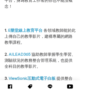
平台，身為教育工作者的你也不能沒概
念！
1. 
E樂堂線上教育平台
 各領域教師能於此
上傳自己的教學影片，建構專屬的網路
教學課程。
2. 
AILEAD365
 協助教師掌握學生學習、
測驗狀況的教務整合管理系統，也提供
全科目的教學影片。
3. 
ViewSonic互動式電子白板
 提供整合
硬體、軟體、服務...等解決方案, 以 
ViewBoard 智慧互動白板為中心, 結合獨
家軟體功能，連結到各種雲端服務上，
協助教師備課與遠端教學。