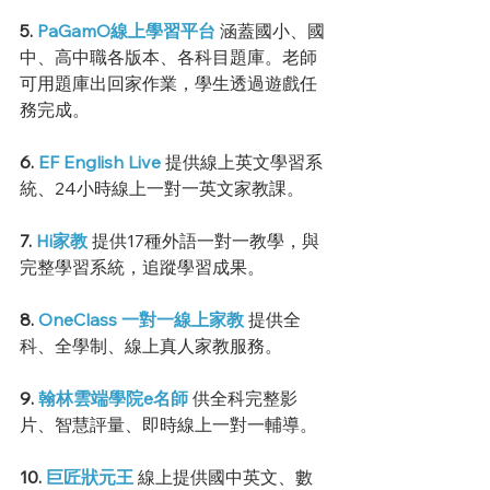
5. 
PaGamO線上學習平台
 涵蓋國小、國
中、高中職各版本、各科目題庫。老師
可用題庫出回家作業，學生透過遊戲任
務完成。
6. 
EF English Live
 提供線上英文學習系
統、24小時線上一對一英文家教課。
7. 
Hi家教
 提供17種外語一對一教學，與
完整學習系統，追蹤學習成果。
8. 
OneClass 一對一線上家教
 提供全
科、全學制、線上真人家教服務。
9. 
翰林雲端學院e名師
 供全科完整影
片、智慧評量、即時線上一對一輔導。
10. 
巨匠狀元王
 線上提供國中英文、數