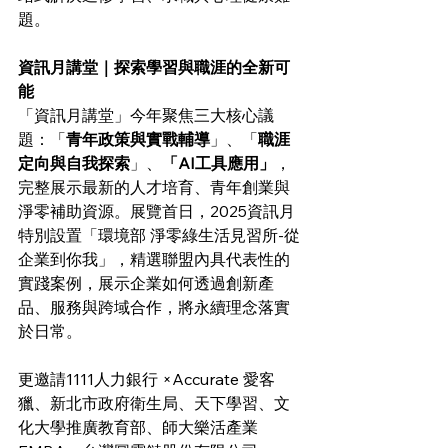
題。
資訊月講堂｜探索學習與職涯的全新可
能
「資訊月講堂」今年聚焦三大核心議
題：「
青年政策與實戰輔導
」、「
職涯
定向與自我探索
」、
「AI工具應用」
，
完整展示最新的人才培育、青年創業與
淨零補助資源。展覽首日，2025資訊月
特別設置「環境部 淨零綠生活見習所-從
企業到你我」，精選聯盟內具代表性的
實踐案例，展示企業如何透過創新產
品、服務與跨域合作，將永續理念落實
於日常。
更邀請1111人力銀行 ×Accurate 愛客
獵、新北市政府衛生局、天下學習、文
化大學推廣教育部、師大樂活產業 