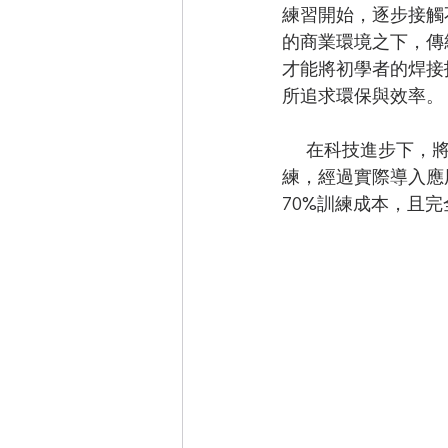
練習開始，逐步接觸
的商業環境之下，傳
才能將初學者的焊接
所追求環保與效率。 
      在科技進步下，將最新的AR擴增虛擬實境(Augmented Reality)技術應用在焊接技能訓
練，經過實際導入應
70%訓練成本，且