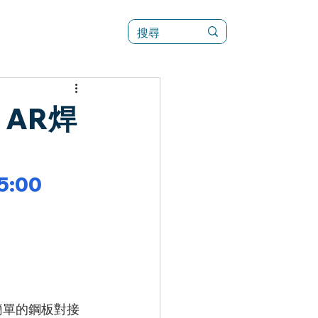
訊
菜單（新）
AR焊
15:00