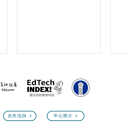
5/25 臺灣教育科技展 技職教
202
合作洽詢
中心簡介
Exhi
育館【技職超展開】線上說明
會