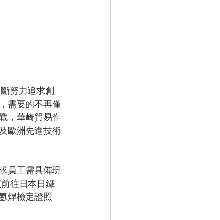
不斷努力追求創
，需要的不再僅
戰，華崎貿易作
及歐洲先進技術
求員工需具備現
便前往日本日鐵
氬焊檢定證照