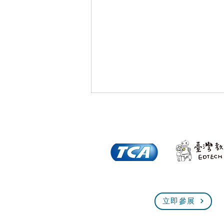
倒數一個月！全臺規模最大、
立即參展
最熱血的技能盛會即將展開！