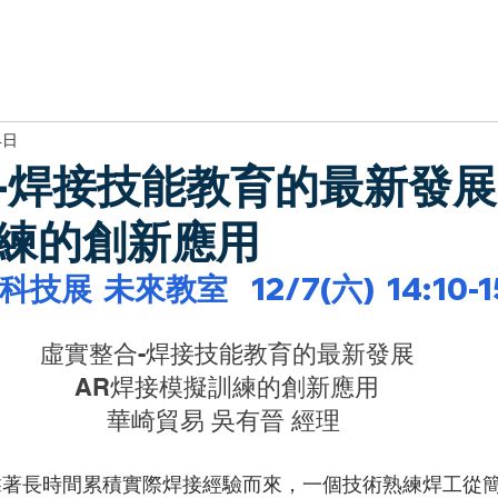
於我們
主題展區
講題徵件
影音專區
媒體中心
參觀資
4日
-焊接技能教育的最新發展 
練的創新應用
技展  未來教室  
12/7(六)
14:10-
虛實整合-焊接技能教育的最新發展
AR焊接模擬訓練的創新應用
華崎貿易 吳有晉 經理 