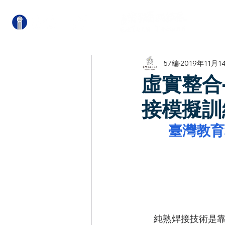
關
57編
2019年11月1
虛實整合
接模擬訓
臺灣教育科
      純熟焊接技術是靠著長時間累積實際焊接經驗而來，一個技術熟練焊工從簡單的鋼板對接