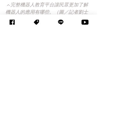
▲完整機器人教育平台讓民眾更加了解
機器人的應用有哪些。（圖／記者劉士
成攝，2018.11.28）
▲16軸智慧機器人代表可以活動控制的
關節相當豐富。（圖／記者劉士成攝，
2018.11.28）
 2018-11-28  記者劉士成 ／台北報導 (
今