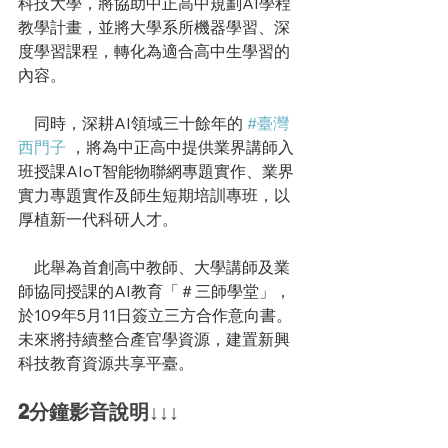
科技大學，將協助中正高中規劃AI學程
教學計畫，並將大學系所機器學習、深
度學習課程，轉化為適合高中生學習的
內容。
　同時，深耕AI領域三十餘年的 
#臺灣
西門子
，將為中正高中提供業界講師入
班授課AIoT智能物聯網專題實作、業界
實力專題實作及師生短期培訓專班，以
厚植新一代科研人才。
    此舉為首創高中教師、大學講師及業
師協同授課的AI教育「＃三師學堂」，
於109年5月11日簽立三方合作意向書。
未來將持續整合產官學資源，建置新興
科技教育資源共享平臺。
2分鐘影音說明↓↓↓