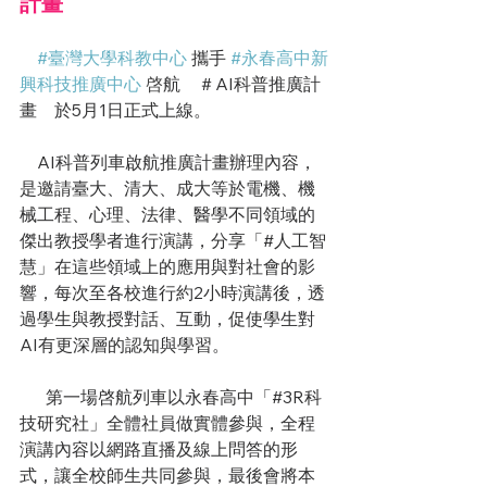
計畫
#臺灣大學科教中心
 攜手 
#永春高中新
興科技推廣中心
啓
航　＃AI科普推廣計
畫　於5月1日正式上線。
　AI科普列車啟航推廣計畫辦理內容，
是邀請臺大、清大、成大等於電機、機
械工程、心理、法律、醫學不同領域的
傑出教授學者進行演講，分享「#人工智
慧」在這些領域上的應用與對社會的影
響，每次至各校進行約2小時演講後，透
過學生與教授對話、互動，促使學生對
AI有更深層的認知與學習。
      第一場啓航列車以永春高中「#3R科
技研究社」全體社員做實體參與，全程
演講內容以網路直播及線上問答的形
式，讓全校師生共同參與，最後會將本