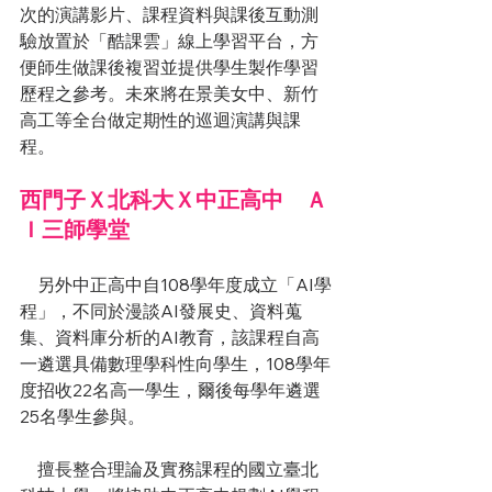
次的演講影片、課程資料與課後互動測
驗放置於「酷課雲」線上學習平台，方
便師生做課後複習並提供學生製作學習
歷程之參考。未來將在景美女中、新竹
高工等全台做定期性的巡迴演講與課
程。
西門子Ｘ北科大Ｘ中正高中　Ａ
Ｉ三師學堂
　另外中正高中自108學年度成立「AI學
程」，不同於漫談AI發展史、資料蒐
集、資料庫分析的AI教育，該課程自高
一遴選具備數理學科性向學生，108學年
度招收22名高一學生，爾後每學年遴選
25名學生參與。
    擅長整合理論及實務課程的國立臺北