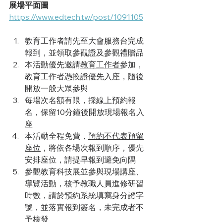
展場平面圖
https://www.edtech.tw/post/1091105
教育工作者請先至大會服務台完成
報到，並領取參觀證及參觀禮贈品
本活動優先邀請
教育工作者
參加，
教育工作者憑換證優先入座，隨後
開放一般大眾參與
每場次名額有限，採線上預約報
名，保留10分鐘後開放現場報名入
座
本活動全程免費，
預約不代表預留
座位
，將依各場次報到順序，優先
安排座位，請提早報到避免向隅
參觀教育科技展並參與現場講座、
導覽活動，​核予教職人員進修研習
時數，請於預約系統填寫身分證字
號，並落實報到簽名，未完成者不
予核發