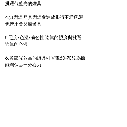
挑選低藍光的燈具 
4.無閃爍:燈具閃爍會造成眼睛不舒適,避
免使用會閃爍燈具 
5.照度/色溫/演色性:適當的照度與挑選
適當的色溫 
6.省電:光效高的燈具可省電60-70%,為節
能環保盡一分心力