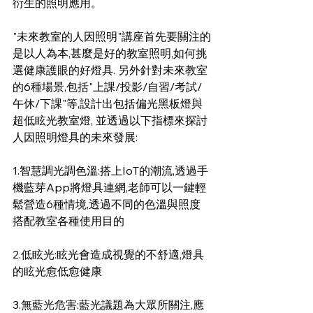
衍生的照明應用。
"未來教室的人因照明"講座首先要關注的
是以人為本,甚麼是好的教室照明,如何挑
選健康護眼的好燈具. 另外針對未來教室
的6種場景,包括"上課/投影/自習/考試/
午休/下課"等,設計出包括偏光黑板燈與
超低眩光教室燈, 並透過以下指標來探討
人因照明燈具的未來發展: 
1.智慧調光調色溫:搭上IoT的潮流,透過手
機藍芽App將燈具連網,老師可以一鍵輕
鬆營造6種情境,透過不同的色溫與照度
搭配教室各種使用目的
2.低眩光:眩光會造成視覺的不舒適,燈具
的眩光愈低愈健康 
3.無藍光危害:藍光議題為大眾所關注,應