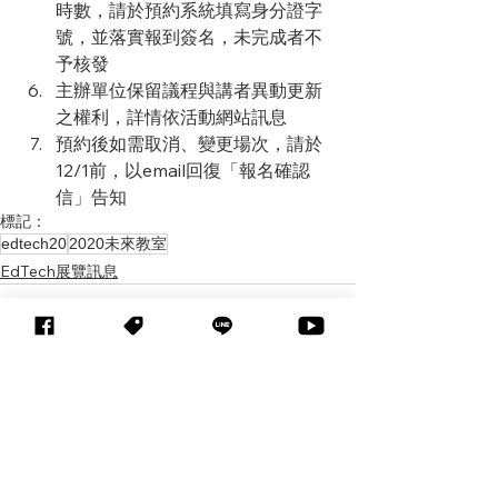
時數，請於預約系統填寫身分證字
號，並落實報到簽名，未完成者不
予核發
主辦單位保留議程與講者異動更新
之權利，詳情依活動網站訊息
預約後如需取消、變更場次，請於
12/1前，以email回復「報名確認
信」告知
標記：
edtech20
2020未來教室
EdTech展覽訊息
查看全部
相關文章