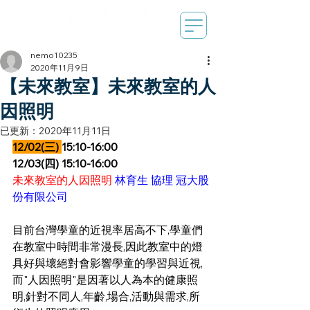
nemo10235
2020年11月9日
【未來教室】未來教室的人
因照明
已更新：
2020年11月11日
12/02(三) 
15:10-16:00
12/03(四) 15:10-16:00
未來教室的人因照明
 林育生 協理 冠大股
份有限公司
目前台灣學童的近視率居高不下,學童們
在教室中時間非常漫長,因此教室中的燈
具好與壞絕對會影響學童的學習與近視,
而"人因照明"是因著以人為本的健康照
明,針對不同人,年齡,場合,活動與需求,所