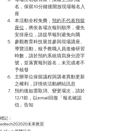
名，保留10分鐘後開放現場報名入
座
本活動全程免費，
預約不代表預留
座位
，將依各場次報到順序，優先
安排座位，請提早報到避免向隅
參觀教育科技展並參與現場講座、
導覽活動，​核予教職人員進修研習
時數，請於預約系統填寫身分證字
號，並落實報到簽名，未完成者不
予核發
主辦單位保留議程與講者異動更新
之權利，詳情依活動網站訊息
預約後如需取消、變更場次，請於
12/1前，以email回復「報名確認
信」告知
標記：
edtech20
2020未來教室