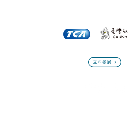
全球首創的(非成癮式演算法
立即參展
+道德 AI)是 AI 的進行式『資
訊月x 臺灣教育科技展』與北
美<乾淨世界>平台合作建置官
方頻道
© 台北市電腦商業同