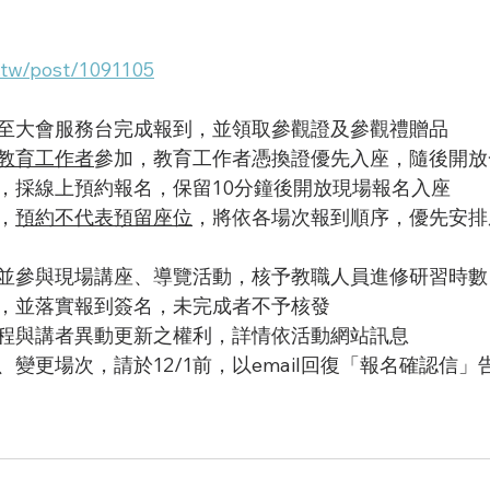
.tw/post/1091105
至大會服務台完成報到，並領取參觀證及參觀禮贈品
教育工作者
參加，教育工作者憑換證優先入座，隨後開放
，採線上預約報名，保留10分鐘後開放現場報名入座
，
預約不代表預留座位
，將依各場次報到順序，優先安排
並參與現場講座、導覽活動，​核予教職人員進修研習時
，並落實報到簽名，未完成者不予核發
程與講者異動更新之權利，詳情依活動網站訊息
變更場次，請於12/1前，以email回復「報名確認信」