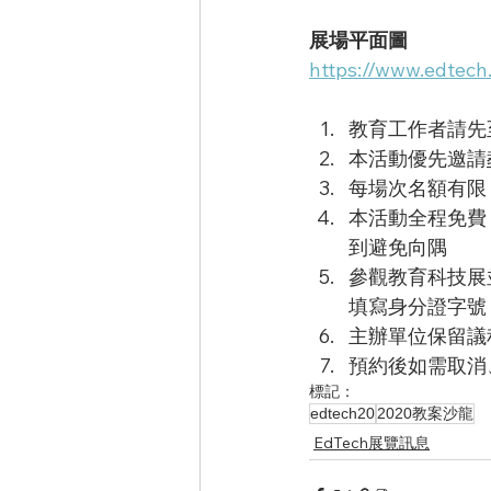
展場平面圖
https://www.edtech
教育工作者請先
本活動優先邀請
每場次名額有限
本活動全程免費
到避免向隅
參觀教育科技展
填寫身分證字號
主辦單位保留議
預約後如需取消、
標記：
edtech20
2020教案沙龍
EdTech展覽訊息