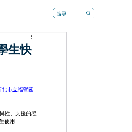
訊
菜單（新）
助學生快
 新北市立福營國
的差異性、支援的感
生使用