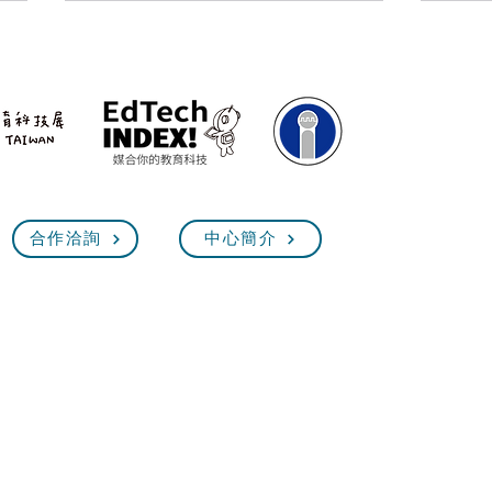
臺灣教育科技展7/4前參展報
【2
合作洽詢
中心簡介
名！最指標性的教育盛會，齊
展】
聚體驗未來教育！
臺灣教育科技展 EdTech Taiw
2026.11.12(四)~15(日) 10:00~18:00
台
北世貿
業公會 教育應用科技創新發展中心 版權所有 2025 EdTech Taiwan. All Rig