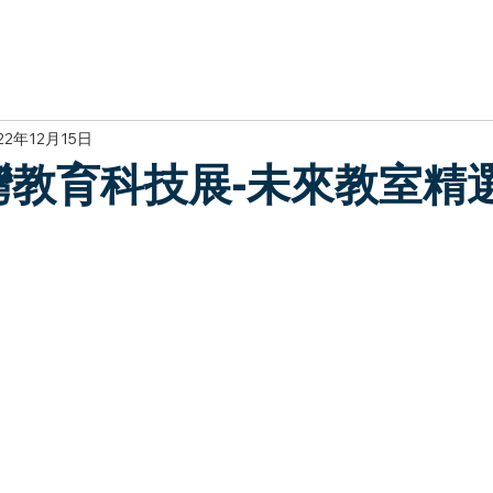
於我們
主題展區
講題徵件
影音專區
媒體中心
參觀資
22年12月15日
臺灣教育科技展-未來教室精