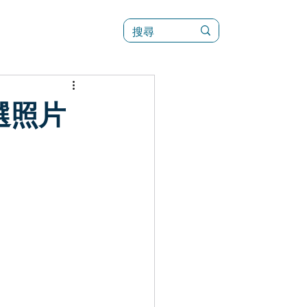
訊
菜單（新）
選照片