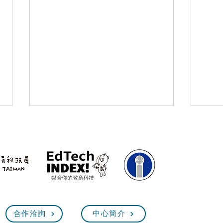
臺灣教育科技展7/4前參展報
【2
合作洽詢
中心簡介
名！最指標性的教育盛會，齊
展】