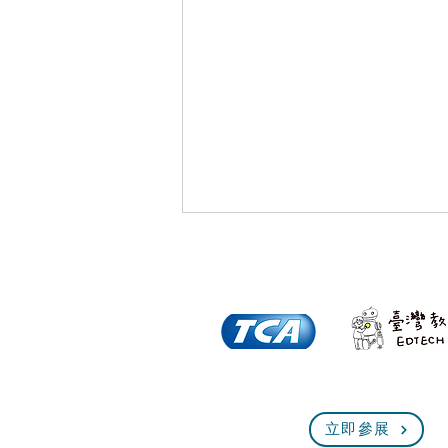
全球首創的(非成癮式演算法
立即參展
+道德 AI)是 AI 的進行式『資