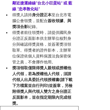
鄰近捷運綠線"台北小巨蛋站" 或 藍
線 "忠孝敦化站"
得獎人請持
身分證正本
至台北市電
腦公會領獎，並配合
簽收領據、與
獎項合影
紀錄。
得獎者前往領獎時，請提供國民身
分證正反面影本供主辦單位核對身
分與確認得獎資格，並簽署獎項領
取單。得獎者的證件影本，主辦單
位保證依個人資料保護法負保密保
管之責，不會挪作他用。 
獎項領取僅限得獎人親領或授權他
人代領，若為授權他人代領，須請
代領人出具委託代領授權書(請下載
下方檔案並自行列印)並簽章，另檢
附得獎人與代領人雙方之身分證正
反面影本，並在指定期限內完成領
獎。