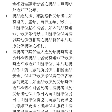
全權處理該未頒發之獎品，無需額
外通知或公布。
獎品經兌換、確認簽收受領後，如
有遺失、盜領、自行拋棄、毀損，
主辦單位恕不補發。如因商品有短
缺、瑕疵等情形，主辦單位保留得
以其他價值相當之獎品替代本活動
原公佈獎項之權利。
得獎者或其代理人應於領獎時當場
拆封檢查獎品，發現有短缺或瑕疵
時應立即通知主辦單位。本活動獎
品係由贊助廠商所提供，相關產品
安全、保固或瑕疵擔保責任依各家
廠商規定，如產品瑕疵於受領時依
通常檢查不能發見者，得獎者可於
受領後七個工作日內向主辦單位提
出，主辦單位將協助向廠商要求協
助修繕或更換；後續保固服務由得
獎者逕行向廠商提出，主辦單位對