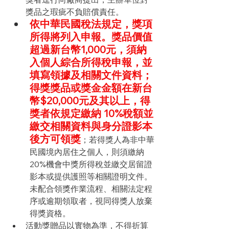
獎品之瑕疵不負賠償責任。
依中華民國稅法規定，獎項
所得將列入申報。獎品價值
超過新台幣1,000元，須納
入個人綜合所得稅申報，並
填寫領據及相關文件資料；
得獎獎品或獎金金額在新台
幣$20,000元及其以上，得
獎者依規定繳納 10%稅額並
繳交相關資料與身分證影本
後方可領獎
；若得獎人為非中華
民國境內居住之個人，則須繳納
20%機會中獎所得稅並繳交居留證
影本或提供護照等相關證明文件。
未配合領獎作業流程、相關法定程
序或逾期領取者，視同得獎人放棄
得獎資格。
活動獎贈品以實物為準，不得折算