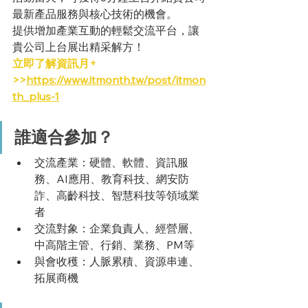
最新產品服務與核心技術的機會。
提供增加產業互動的輕鬆交流平台，讓
貴公司上台展出精采解方！
立即了解資訊月+ 
>>
https://www.itmonth.tw/post/itmon
th_plus-1
誰適合參加？
交流產業：硬體、軟體、資訊服
務、AI應用、教育科技、網安防
詐、高齡科技、智慧科技等領域業
者
交流對象：企業負責人、經營層、
中高階主管、行銷、業務、PM等
與會收穫：人脈累積、資源串連、
拓展商機