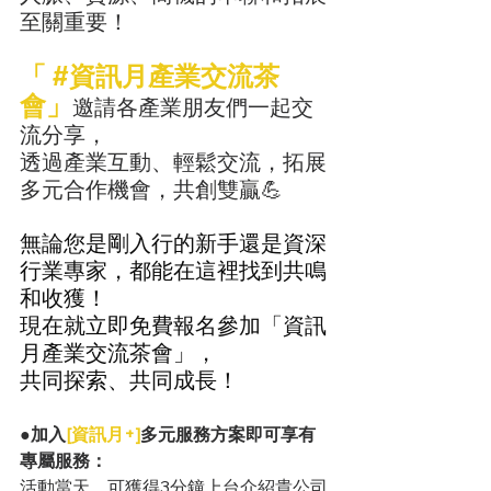
至關重要！
「 
#資訊月產業交流茶
會
」
邀請各產業朋友們一起交
流分享，
透過產業互動、輕鬆交流，拓展
多元合作機會，共創雙贏💪
無論您是剛入行的新手還是資深
行業專家，都能在這裡找到共鳴
和收獲！
現在就立即免費報名參加「資訊
月產業交流茶會」，
共同探索、共同成長！
●加入
[資訊月+]
多元服務方案即可享有
專屬服務：
活動當天，可獲得3分鐘上台介紹貴公司