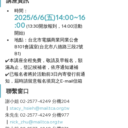
講座資訊
時間：
2025/6/6(五)14:00~16
:00
 (13:30開放報到，14:00活動
開始)
地點：台北市電腦商業同業公會
B101會議室(台北市八德路三段2號
B1)
✔️
本講座全程免費，敬請及早報名，額
滿為止，登記候補者，依序通知遞補
✔️
已報名者將於活動前3日內寄發行前通
知，屆時請留意報名填寫之E-mail信箱
聯繫窗口
謝小姐 02-2577-4249 分機204 
▏
stacy_hsieh@mail.tca.org.tw
朱先生 02-2577-4249 分機977 
▏
nick_zhu@mail.tca.org.tw