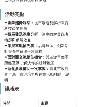
活動亮點
✦產業趨勢洞察：
從市場趨勢解析教育
科技產業動向
✦觀展受眾深度分析：
深度瞭解參觀者
輪廓與參展效益
✦策展重點搶先看：
品牌展示、創新活
動與曝光資源一次掌握
✦面對面交流絕佳機會：
與主辦單位零
距離互動，解決你的疑難雜症
✦新創參展補助一次掌握：
臺北市政府
青年局「職涯培力與創業活動補助」說
明
議程表
時間
主題