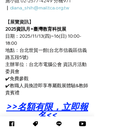
施小姐 02-2577-4249 分機971 
▏
diana_shih@mail.tca.org.tw
【展覽資訊】
2025資訊月×臺灣教育科技展
日期：2025/11/13(四)~16(日) 10:00-
18:00
地點：台北世貿一館(台北市信義區信義
路五段5號)
主辦單位：台北市電腦公會 資訊月活動
委員會
✔️免費參觀
✔️教職人員換證即享專屬觀展體驗&教師
貴賓禮
>>名額有限，立即報
名<<