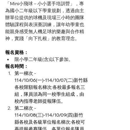
「Mini小飛球－小小選手培訓營」，專
為國小二年級以下學童規劃，透過由主
辦單位提供的球機及現場三小時的團隊
體驗課程與表演賽訓練，讓年幼學童也
能親身感受無人機足球的樂趣與合作精
神，實踐「向下扎根」的教育理念。
報名資格：
限小學二年級(含)以下參加。
報名時間：
第一梯次 - 
114/10/06(一)-114/10/07(二)新竹縣
各校限額報名梯次:各校最多報名三
組，隊員須為同一校學生組成，由
校內指導老師提報隊伍。
第二梯次 - 
114/10/08(三)-114/10/09(四)新竹
縣各校及各級單位報名梯次:各校可
再提報參賽隊伍、各單位報名隊員