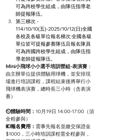
可為跨校學生組成，由隊伍指導老
師提報隊伍。
第三梯次 - 
114/10/10(五)-2025/10/12(日)全國
各校及各級單位報名梯次:全國各級
單位皆可提報參賽隊伍且報名隊員
可為跨國跨校學生組成，由隊伍指
導老師提報隊伍。
Mini小飛球小小選手培訓營組-表演賽
：
由主辦單位提供體驗用球機，並安排現
場進行培訓課程，課程結束後將舉行小
飛球機表演賽，總時長三小時（含表演
賽）
⏲體驗時間：
10月19日 14:00-17:00（須
全程參與）
💶報名費用：
需事先報名並繳交保證金
$1000，三小時培訓課程需全程參與，