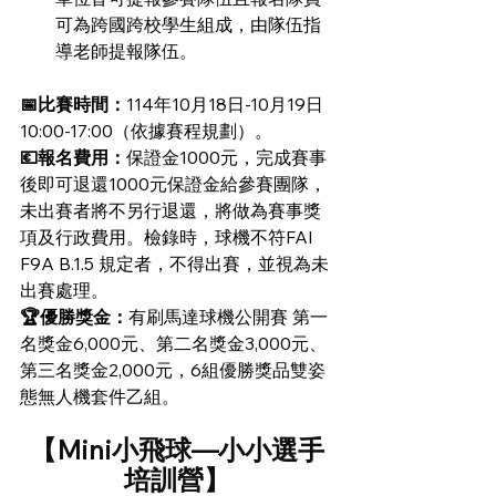
可為跨國跨校學生組成，由隊伍指
導老師提報隊伍。
📅比賽時間：
114年10月18日-10月19日
10:00-17:00（依據賽程規劃）。
💶報名費用：
保證金1000元，完成賽事
後即可退還1000元保證金給參賽團隊，
未出賽者將不另行退還，將做為賽事獎
項及行政費用。檢錄時，球機不符FAI 
F9A B.1.5 規定者，不得出賽，並視為未
出賽處理。
🏆優勝獎金：
有刷馬達球機公開賽 第一
名獎金6,000元、第二名獎金3,000元、
第三名獎金2,000元，6組優勝獎品雙姿
態無人機套件乙組。
【Mini小飛球—小小選手
培訓營】