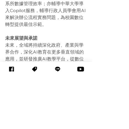
系所數據管理效率；亦輔導中華大學導
入Copilot服務，輔導行政人員學會用AI
來解決辦公流程實務問題，為校園數位
轉型提供最佳示範。
未來展望與承諾
未來，全域將持續深化政府、產業與學
界合作，深化AI教育在更多垂直領域的
應用，並研發推廣AI教學平台，從數位
轉型、國際認證到多元教育應用，全域
將持續扮演台灣AI教育落地的核心推
手，攜手各界在全球AI浪潮中保持領
先。
參考網址：
全域科技Facebook