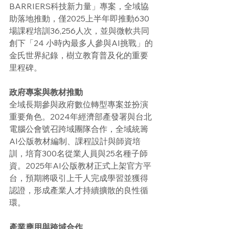
BARRIERS科技新力量」專案，全域協
助落地推動，僅2025上半年即推動630
場課程培訓36,256人次，並與微軟共同
創下「24 小時內最多人參與AI挑戰」的
金氏世界紀錄，樹立教育普及化的重要
里程碑。
政府專案與教材推動
全域長期參與政府數位轉型專案並扮演
重要角色。2024年經濟部產發署與台北
電腦公會號召跨域團隊合作，全域統籌
AI公版教材編制、課程設計與師資培
訓，培育300名從業人員與25名種子師
資。2025年AI公版教材正式上架官方平
台，預期將吸引上千人完成學習並獲得
認證，形成產業人才持續擴散的良性循
環。
產業應用與跨域合作