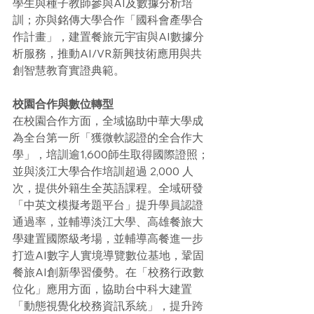
學生與種子教師參與AI及數據分析培
訓；亦與銘傳大學合作「國科會產學合
作計畫」，建置餐旅元宇宙與AI數據分
析服務，推動AI/VR新興技術應用與共
創智慧教育實證典範。
校園合作與數位轉型
在校園合作方面，全域協助中華大學成
為全台第一所「獲微軟認證的全合作大
學」，培訓逾1,600師生取得國際證照；
並與淡江大學合作培訓超過 2,000 人
次，提供外籍生全英語課程。全域研發
「中英文模擬考題平台」提升學員認證
通過率，並輔導淡江大學、高雄餐旅大
學建置國際級考場，並輔導高餐進一步
打造AI數字人實境導覽數位基地，鞏固
餐旅AI創新學習優勢。在「校務行政數
位化」應用方面，協助台中科大建置
「動態視覺化校務資訊系統」，提升跨