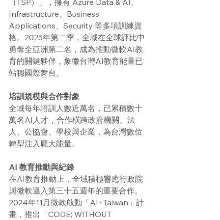
（TSP）」，擁有 Azure Data & AI、
Infrastructure、Business 
Applications、Security 等多項訓練資
格。2025年第二季，全域在全球評比中
勇奪全亞洲第二名，成為推動微軟AI教
育的關鍵夥伴，象徵台灣AI教育能量已
站穩國際舞台。
培訓規模與合作對象
全域每年培訓人數近萬名，已累積數十
萬名AI人才，合作橫跨政府機關、法
人、公協會、學校與企業，為台灣數位
轉型注入龐大能量。
AI 教育推動與紀錄
在AI教育推動上，全域積極響應行政院
與微軟邁入第三十五週年的重要合作。
2024年11月微軟啟動「AI+Taiwan」計
畫，推出「CODE; WITHOUT 