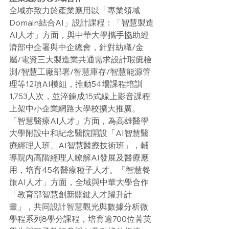
全域亦致力於產業應用以「專業領域
Domain結合AI」設計課程：「智慧製造
AI人才」方面，與中華大學攜手協助經
濟部中企署與中企總會，針對紡織/金
屬/電資三大製造業共通需求設計瑕疵檢
測/智慧工廠部署/智慧庫存/智慧能源管
理等12項AI模組，推動54場課程培訓
1,753人次，並淬鍊成15式線上影音課程
上架中小企業網路大學校擴大推廣。
「智慧醫療AI人才」方面，為高雄醫學
大學附設中和紀念醫院開設「AI智慧醫
療經理人班、AI智慧醫療技術班」，輔
導院內高階經理人瞭解AI發展及醫療應
用，培育45名醫療種子人才。「智慧餐
旅AI人才」方面，全域與中華大學合作
「教育部智慧創新關鍵人才躍升計
畫」，共同設計智慧觀光與數據分析微
學程系列8學分課程，培育逾700位菁英