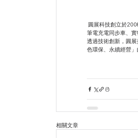
 圓展科技創立於2008年，是未來教室與商務溝通解決方案大廠，提供互動式觸控螢幕、平板
筆電充電同步車、實
透過技術創新，圓展
色環保、永續經營」
相關文章