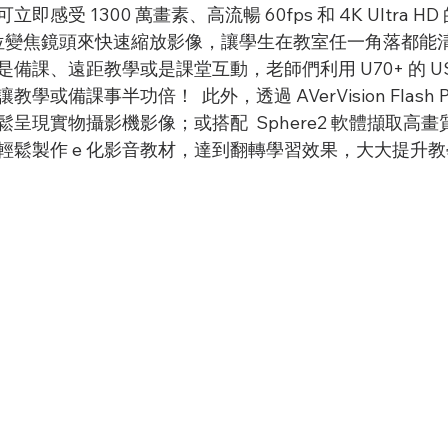
感受 1300 萬畫素、高流暢 60fps 和 4K Ultra 
倍數位變焦鏡頭來快速縮放影像，讓學生在教室任一角落都能
課、遠距教學或是課堂互動，老師們利用 U70+ 的 USB
或備課事半功倍！  此外，透過 AVerVision Flash Pl
呈現實物攝影機影像；或搭配  Sphere2 軟體擷取高
輕鬆製作 e 化影音教材，達到翻轉學習效果，大大提升教