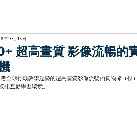
於我們
主題展區
講題徵件
影音專區
媒體中心
參觀資
18年10月18日
U70+ 超高畫質 影像流暢的
機
樣化互動學習環境。 