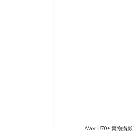
 AVer U70+ 實物攝影機（亦稱實物投影機）輕便可攜易收納，搭載 SuperSpeed USB 3.0 連