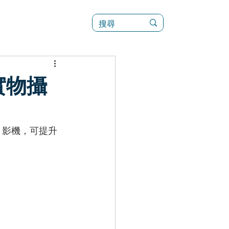
訊
菜單（新）
實物攝