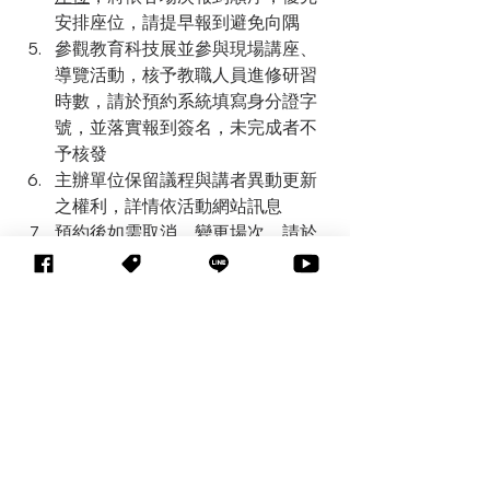
安排座位，請提早報到避免向隅
參觀教育科技展並參與現場講座、
導覽活動，​核予教職人員進修研習
時數，請於預約系統填寫身分證字
號，並落實報到簽名，未完成者不
予核發
主辦單位保留議程與講者異動更新
之權利，詳情依活動網站訊息
預約後如需取消、變更場次，請於
12/1前，以email回復「報名確認
信」告知
標記：
edtech20
EdTech展覽訊息
EdTech媒體報導