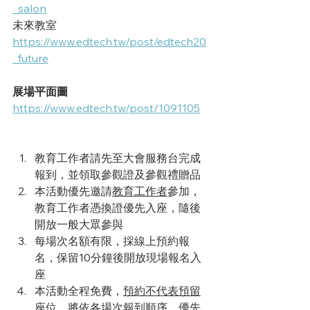
_salon
未來教室
https://www.edtech.tw/post/edtech20
_future
展場平面圖
https://www.edtech.tw/post/1091105
教育工作者請先至大會服務台完成
報到，並領取參觀證及參觀禮贈品
本活動優先邀請
教育工作者
參加，
教育工作者憑換證優先入座，隨後
開放一般大眾參與
每場次名額有限，採線上預約報
名，保留10分鐘後開放現場報名入
座
本活動全程免費，
預約不代表預留
座位
，將依各場次報到順序，優先