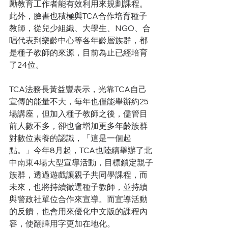
勵教育工作者能有效利用來規劃課程。
此外，臉書也積極與TCA合作培育種子
教師，從兒少組織、大學生、NGO、合
唱代表到樂齡中心等各年齡層族群，都
是種子教師的來源，目前為止已經培育
了24位。
TCA法務長黃益豐表示，光靠TCA自己
宣傳的能量不大，每年也僅能舉辦約25
場講座，但加入種子教師之後，儘管目
前人數不多，卻也會增加更多年齡族群
對數位素養的認識，「這是一個起
點。」今年8月起，TCA也陸續舉辦了北
中南東4場大型宣導活動，目標鎖定親子
族群，透過遊戲讓親子共同學課程，而
未來，也將持續徵選種子教師，並持續
與警政社單位合作來宣導。而宣導活動
的反饋，也會用來優化中文版的課程內
容，使翻譯用字更加在地化。