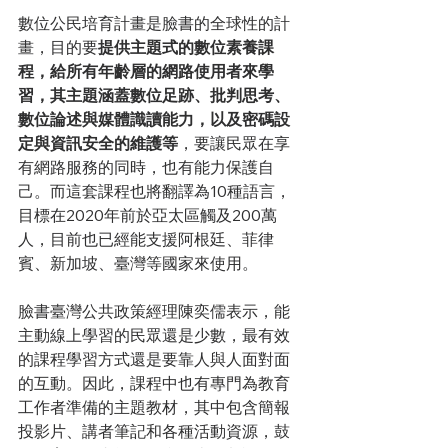
數位公民培育計畫是臉書的全球性的計
畫，目的要
提供主題式的數位素養課
程，給所有年齡層的網路使用者來學
習，其主題涵蓋數位足跡、批判思考、
數位論述與媒體識讀能力，以及密碼設
定與資訊安全的維護等
，要讓民眾在享
有網路服務的同時，也有能力保護自
己。而這套課程也將翻譯為10種語言，
目標在2020年前於亞太區觸及200萬
人，目前也已經能支援阿根廷、菲律
賓、新加坡、臺灣等國家來使用。
臉書臺灣公共政策經理陳奕儒表示，能
主動線上學習的民眾還是少數，最有效
的課程學習方式還是要靠人與人面對面
的互動。因此，課程中也有專門為教育
工作者準備的主題教材，其中包含簡報
投影片、講者筆記和各種活動資源，鼓