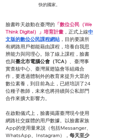
快的國家。
臉書昨天啟動在臺灣的
「數位公民（We 
Think Digital）」培育計畫
，正式上線
中
文版的數位公民課程網站
，目的要讓所
有網路用戶都能藉由課程，培養自我思
辨能力與同理心。除了線上課程，臉書
也與
臺北市電腦公會（TCA）
、臺灣事
實查核中心、臺灣展翅協會等組織合
作，要透過體制外的教育來提升大眾的
數位素養，到目前為止，已經培訓了24
位種子教師，未來也將持續與公私部門
合作來擴大影響力。
在啟動儀式上，臉書揭露臺灣現今使用
網路社交媒體的用戶數據。以臉書家族
App的使用量來說（包括Messanger、
WhatsApp、Instagram），
每天至少