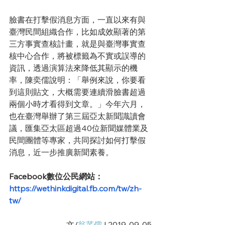
臉書在打擊假消息方面，一直以來有與
臺灣民間組織合作，比如成效顯著的第
三方事實查核計畫，就是與臺灣事實查
核中心合作，將被標籤為不實或誤導的
資訊，透過演算法來降低其顯示的機
率，陳奕儒說明：「舉例來說，你要看
到這則貼文，大概需要連續滑臉書超過
兩個小時才看得到文章。」今年六月，
也在臺灣舉辦了第三屆亞太新聞識讀會
議，匯集亞太區超過40位新聞媒體業及
民間團體等專家，共同探討如何打擊假
消息，近一步推廣新聞素養。
Facebook數位公民網站：
https://wethinkdigital.fb.com/tw/zh-
tw/
文/
翁芊儒
 | 2019-09-05