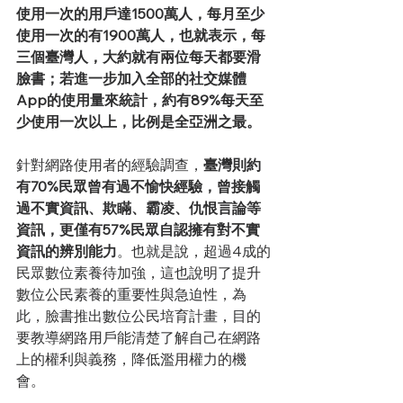
使用一次的用戶達1500萬人，每月至少
使用一次的有1900萬人，也就表示，每
三個臺灣人，大約就有兩位每天都要滑
臉書；若進一步加入全部的社交媒體
App的使用量來統計，約有89%每天至
少使用一次以上，比例是全亞洲之最。
針對網路使用者的經驗調查，
臺灣則約
有70%民眾曾有過不愉快經驗，曾接觸
過不實資訊、欺瞞、霸凌、仇恨言論等
資訊，更僅有57%民眾自認擁有對不實
資訊的辨別能力
。也就是說，超過4成的
民眾數位素養待加強，這也說明了提升
數位公民素養的重要性與急迫性，為
此，臉書推出數位公民培育計畫，目的
要教導網路用戶能清楚了解自己在網路
上的權利與義務，降低濫用權力的機
會。