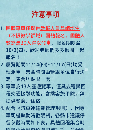
注意事項
團體專車僅提供
教職人員與師培生
（不限教學領域）
團體報名，團體人
數需達20人得以發車
，報名期限至
10/3(四)，歡迎老師們多多揪團一起
報名！
展覽期間11/14(四)~11/17(日)均受
理派車，集合時間由籌組單位自行決
定，集合地點限一處
專車為43人座遊覽車，僅具去程與回
程交通接駁功能，含乘客旅平險，無
提供餐食、住宿
配合《汽車運輸業管理規則
》，因專
車司機執勤時數限制，各縣市建議停
留參觀時間如下表，具體回程集合時
間可由籌組單位與司機討論，並配合