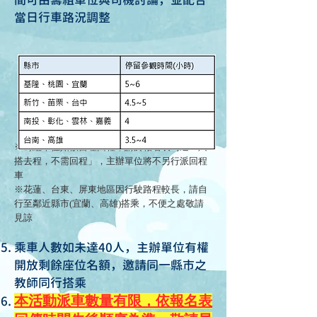
當日行車路況調整
※籌組單位如欲自理回程，請於報名表勾
選「只
搭去程，不需回程」，主辦單位將不另行派回程
車
※花
蓮、台東、屏東地區因行駛路程較長，請自
行至鄰近縣市(宜蘭、高雄)搭乘，不便之處敬請
見諒
乘車人數如未達40人，主辦單位有權
開放剩餘座位名額，邀請同一縣市之
教師同行搭乘
本活動派車數量有限，依報名表