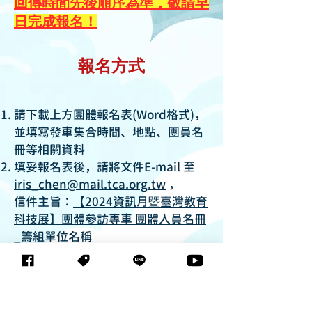
回傳時間先後順序為準，敬請早
日完成報名！
報名方式
請下載上方團體報名表(Word格式)，
並填寫發車集合時間、地點、團員名
冊等相關資料
填妥報名表後，請將文件E-mail 至
iris_chen@mail.tca.org.tw
，
信件主旨：
【2024資訊月暨臺灣教育
科技展】團體參訪專車 團體人員名冊
_籌組單位名稱
承辦人將於2個工作天內回覆是否報
名成功，敬請留意收件。
★成功報名的團體
承辦人員
，可於活
動當日抵達會場報到時，獲得
全家禮