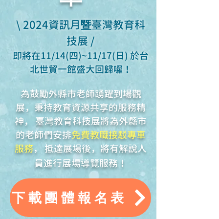
\ 2024資訊月
暨
臺灣教育科
技展 /
即將在11/14(四)~11/17(日) 於台
北世貿一館盛大回歸囉！
為鼓勵外縣市老師踴躍到場觀
展，秉持教育資源共享的服務精
神， 臺灣教育科技展將為外縣市
的老師們安排
免費教職接駁專車
服務
， 抵達展場後，將有解說人
員進行展場導覽服務！
下載團體報名表