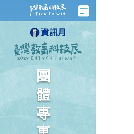
團
體
專
車